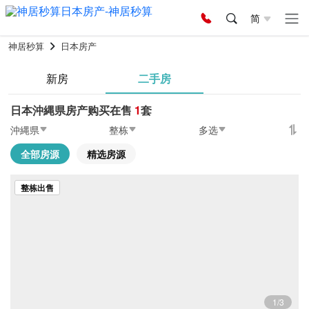
简
神居秒算
日本房产
新房
二手房
日本沖縄県房产购买在售
1
套
沖縄県
整栋
多选
全部房源
精选房源
整栋出售
1/3