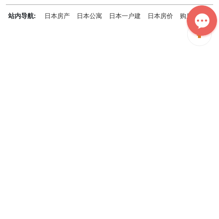
千葉県
兵庫県
神奈川県
站内导航:
日本房产
日本公寓
日本一户建
日本房价
购房知识
日本投资概况
日本房产专题
神居秒算能为您做什么？
神居秒算隶属于日本上市不动产集团GA technologies，专为海外投
资家提供全球投资、置业、留学、 租房、移居等全流程服务，打破语
言及文化差异带来的的障碍，更方便地探寻理想中的海外家园。
我们拥有专业的海外房产市场分析团队，定期发布专业投资分析报
告，助您做出更高效、更精准的投资决策。
神居秒算——开启您的海外置业之旅！
上海公司