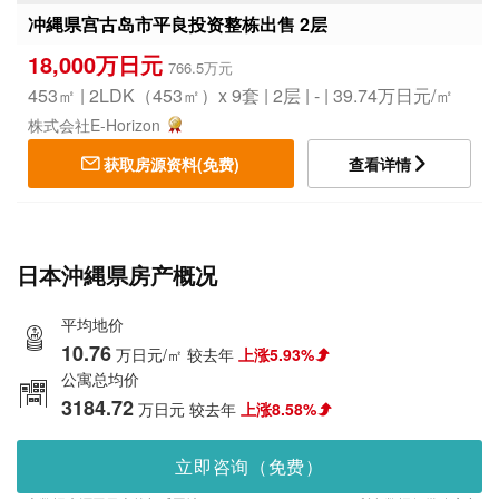
冲縄県宫古岛市平良投资整栋出售 2层
18,000万日元
766.5万元
453㎡ | 2LDK（453㎡）x 9套 | 2层 | - | 39.74万日元/㎡
株式会社E-Horizon
获取房源资料(免费)
查看详情
日本沖縄県房产概况
平均地价
10.76
万日元/㎡
较去年
上涨5.93%
公寓总均价
3184.72
万日元
较去年
上涨8.58%
立即咨询（免费）