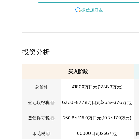
微信加好友
投资分析
买入阶段
总价格
41800
万日元
(
1788.3
万元
)
登记取得税
627.0~877.8
万日元
(
26.8~37.6
万元
)
登记许可税
250.8~418.0
万日元
(
10.7~17.9
万元
)
印花税
60000
日元(
2567
元)