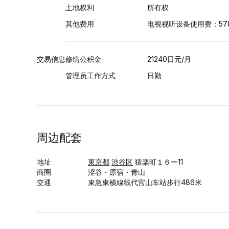
土地权利
所有权
其他费用
电视视听设备使用费：57
交易信息
修缮公积金
21240日元/月
管理员工作方式
日勤
周边配套
地址
東京都
渋谷区
猿楽町１６ー11
商圈
涩谷・原宿・青山
交通
東急東横線线代官山车站步行486米