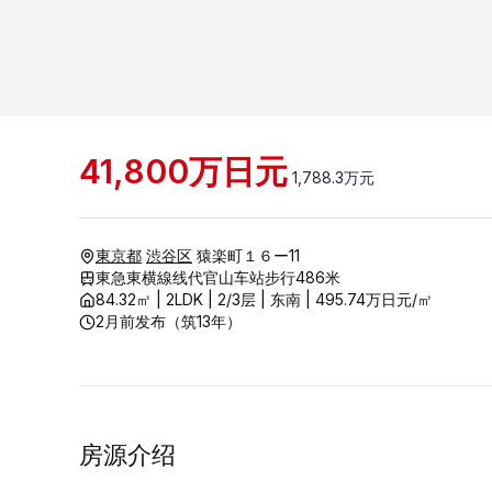
41,800
万日元
1,788.3
万元
東京都
渋谷区
猿楽町１６ー11
東急東横線线代官山车站步行486米
84.32
㎡ |
2LDK
|
2/
3
层
|
东南
|
495.74
万日元
/㎡
2月前发布
（
筑13年
）
房源介绍