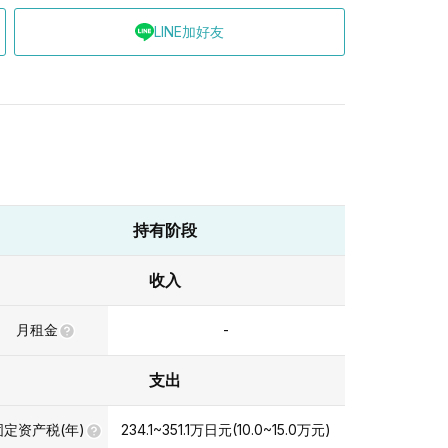
LINE加好友
持有阶段
收入
月租金
-
支出
固定资产税(年)
234.1~351.1
万日元
(
10.0~15.0
万元
)