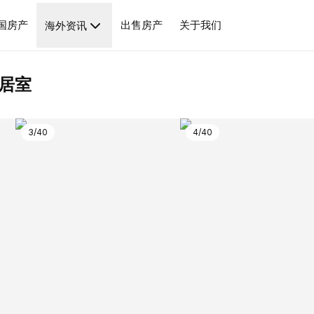
绍
基本信息
周边配套
房源经纪人
投资分析
相似房源
国房产
出售房产
关于我们
海外资讯
居室
3
/
40
4
/
40