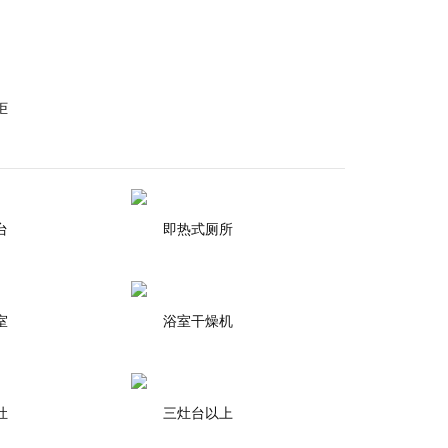
柜
台
即热式厕所
室
浴室干燥机
灶
三灶台以上