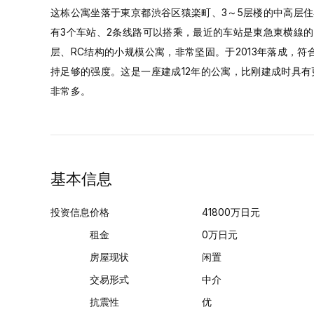
这栋公寓坐落于東京都渋谷区猿楽町、3～5层楼的中高层
有3个车站、2条线路可以搭乘，最近的车站是東急東横線的“
层、RC结构的小规模公寓，非常坚固。于2013年落成，
持足够的强度。这是一座建成12年的公寓，比刚建成时具
非常多。
基本信息
投资信息
价格
41800
万日元
租金
0
万日元
房屋现状
闲置
交易形式
中介
抗震性
优