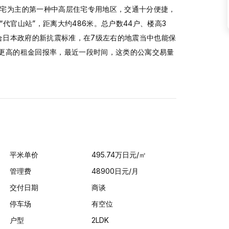
住宅为主的第一种中高层住宅专用地区，交通十分便捷，
代官山站”，距离大约486米。总户数44户、楼高3
符合日本政府的新抗震标准，在7级左右的地震当中也能保
有更高的租金回报率，最近一段时间，这类的公寓交易量
平米单价
495.74
万日元
/㎡
管理费
48900日元/月
交付日期
商谈
停车场
有空位
户型
2LDK