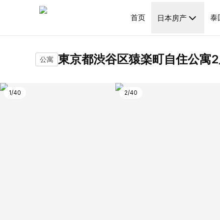
房源介
首页
泰
日本房产
東京都渋谷区猿楽町自住公寓2
公寓
1
/
40
2
/
40