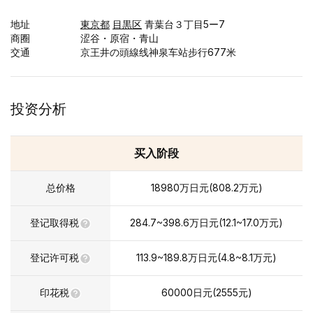
地址
東京都
目黒区
青葉台３丁目5ー7
商圈
涩谷・原宿・青山
交通
京王井の頭線线神泉车站步行677米
投资分析
买入阶段
总价格
18980
万日元
(
808.2
万元
)
登记取得税
284.7~398.6
万日元
(
12.1~17.0
万元
)
登记许可税
113.9~189.8
万日元
(
4.8~8.1
万元
)
印花税
60000
日元(
2555
元)