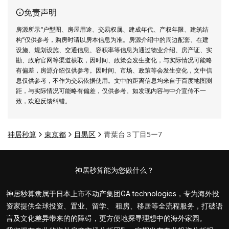
围不仅在东京，还有大阪、京都和福冈都可
免责声明
以帮助客户找到适合您的物业。欢迎随时联
系我们。
房源所示“户型图、房屋用途、交易权属、建成年代、产权年限、建筑结
构”仅供参考，购房时请以房本信息为准。房源介绍中的周边配套、在建
设施、规划设施、交通信息、容积率等信息为通过物业介绍、房产证、实
勘、政府官网等渠道获取，因时间、政策会发生变化，与实际情况可能略
有偏差，房源介绍仅供参考。因时间、市场、政策等会发生变化，文中信
息仅供参考，不作为交易依据使用。文中的距离信息均来自于百度地图测
距，与实际情况可能略有偏差，仅供参考。如发现内容与中介宣传不一
致，欢迎反馈纠错。
神居秒算
東京都
目黒区
青葉台３丁目5ー7
神居秒算能为您做什么？
神居秒算隶属于日本上市不动产集团GA technologies，专为海外投
资家提供全球投资、置业、留学、 租房、移居等全流程服务，打破语
言及文化差异带来的的障碍，更方便地探寻理想中的海外家园。