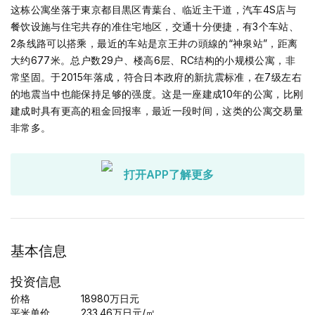
这栋公寓坐落于東京都目黒区青葉台、临近主干道，汽车4S店与
餐饮设施与住宅共存的准住宅地区，交通十分便捷，有3个车站、
2条线路可以搭乘，最近的车站是京王井の頭線的“神泉站”，距离
大约677米。总户数29户、楼高6层、RC结构的小规模公寓，非
常坚固。于2015年落成，符合日本政府的新抗震标准，在7级左右
的地震当中也能保持足够的强度。这是一座建成10年的公寓，比刚
建成时具有更高的租金回报率，最近一段时间，这类的公寓交易量
非常多。
打开APP了解更多
基本信息
投资信息
价格
18980
万日元
平米单价
233.46
万日元
/㎡