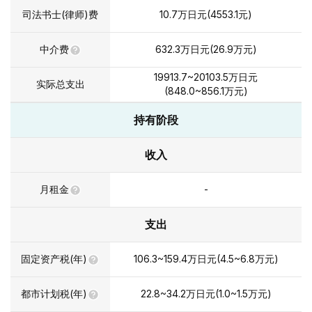
司法书士(律师)费
10.7
万日元
(
4553.1
元)
中介费
632.3
万日元
(
26.9
万元
)
19913.7~20103.5
万日元
实际总支出
(
848.0~856.1
万元
)
持有阶段
收入
月租金
-
支出
固定资产税(年)
106.3~159.4
万日元
(
4.5~6.8
万元
)
都市计划税(年)
22.8~34.2
万日元
(
1.0~1.5
万元
)