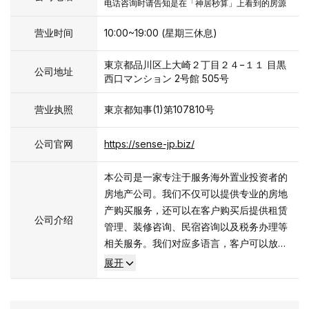
电话咨询时请告知是在「神居秒算」上看到的房源
营业时间
10:00~19:00 (星期三休息)
東京都品川区上大崎２丁目２４−１１ 目黒
公司地址
西口マンション 2号館 505号
营业执照
東京都知事(1)第107810号
公司官网
https://sense-jp.biz/
本公司是一家专注于服务海外置业投资者的
房地产公司。我们不仅可以提供专业的房地
产购买服务，还可以在客户购买后提供租赁
公司介绍
管理、装修咨询、民宿咨询以及税务办理等
相关服务。我们对应多语言，客户可以放心
咨询。2023年，我们成为了中原地产代理有
展开
限公司和美联物业代理有限公司的官方合作
伙伴。我们在银座和目黑设有支店，业务范