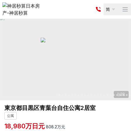
简
Op
1
/
38
東京都目黒区青葉台自住公寓2居室
公寓
18,980
万日元
808.2
万元