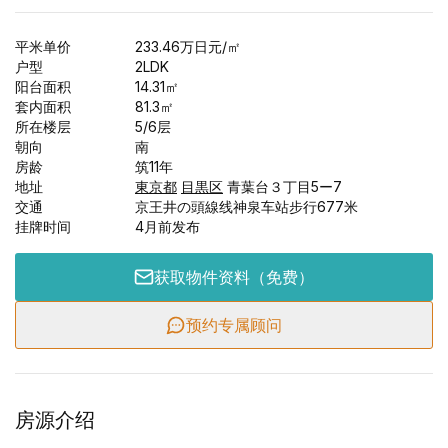
平米单价
233.46
万日元
/㎡
户型
2LDK
阳台面积
14.31
㎡
套内面积
81.3
㎡
所在楼层
5/
6
层
朝向
南
房龄
筑11年
地址
東京都
目黒区
青葉台３丁目5ー7
交通
京王井の頭線线神泉车站步行677米
挂牌时间
4月前发布
获取物件资料（免费）
预约专属顾问
房源介绍