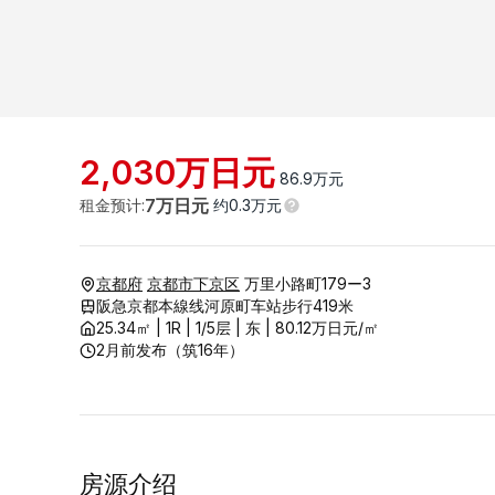
2,030
万日元
86.9
万元
7
万日元
租金预计
:
约
0.3
万元
京都府
京都市下京区
万里小路町179ー3
阪急京都本線线河原町车站步行419米
25.34
㎡ |
1R
|
1/
5
层
|
东
|
80.12
万日元
/㎡
2月前发布
（
筑16年
）
房源介绍