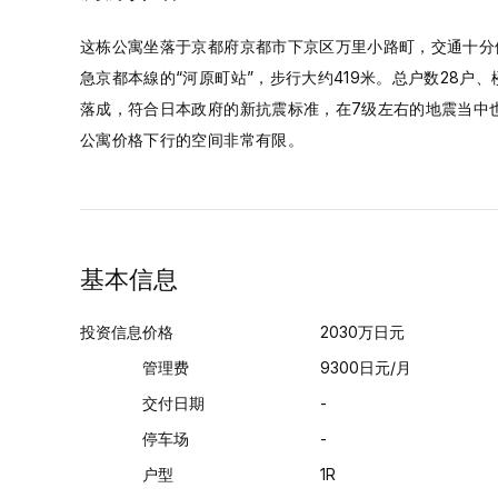
这栋公寓坐落于京都府京都市下京区万里小路町，交通十分
急京都本線的“河原町站”，步行大约419米。总户数28户、
落成，符合日本政府的新抗震标准，在7级左右的地震当中
公寓价格下行的空间非常有限。
基本信息
投资信息
价格
2030
万日元
管理费
9300日元/月
交付日期
-
停车场
-
户型
1R