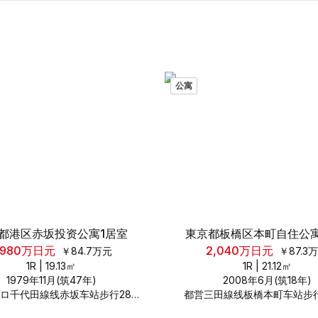
公寓
都港区赤坂投资公寓1居室
東京都板橋区本町自住公寓
,980
万日元
2,040
万日元
￥
84.7
万元
￥
87.3
万
1R
|
19.13
㎡
1R
|
21.12
㎡
1979年11月(筑47年)
2008年6月(筑18年)
東京メトロ千代田線线赤坂车站步行285米
都営三田線线板橋本町车站步行