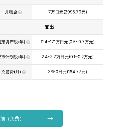
月租金
7
万日元
(
2995.79
元)
支出
固定资产税(年)
11.4~17.1
万日元
(
0.5~0.7
万元
)
都市计划税(年)
2.4~3.7
万日元
(
0.1~0.2
万元
)
托管费(月)
3850
日元(
164.77
元)
明细（免费）