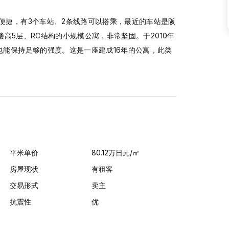
便捷，有3个车站、2条线路可以搭乘，最近的车站是阪
楼高5层、RC结构的小规模公寓，非常坚固。于2010年
也能保持足够的强度。这是一座建成16年的公寓，此类
平米单价
80.12
万日元
/㎡
房屋现状
有租客
交易形式
卖主
抗震性
优