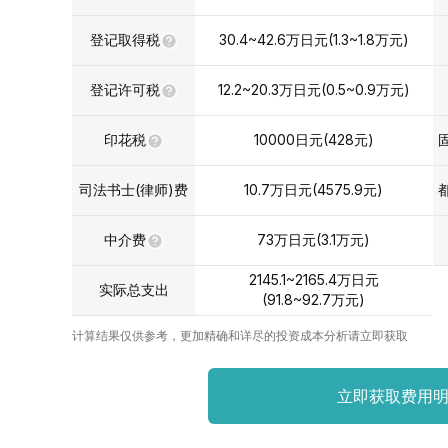
登记取得税
30.4~42.6
万日元
(
1.3~1.8
万元
)
登记许可税
12.2~20.3
万日元
(
0.5~0.9
万元
)
印花税
10000
日元(
428
元)
司法书士(律师)费
10.7
万日元
(
4575.9
元)
中介费
73
万日元
(
3.1
万元
)
2145.1~2165.4
万日元
实际总支出
(
91.8~92.7
万元
)
计算结果仅供参考，更加精确和详尽的投资成本分析请立即获取
立即获取费用