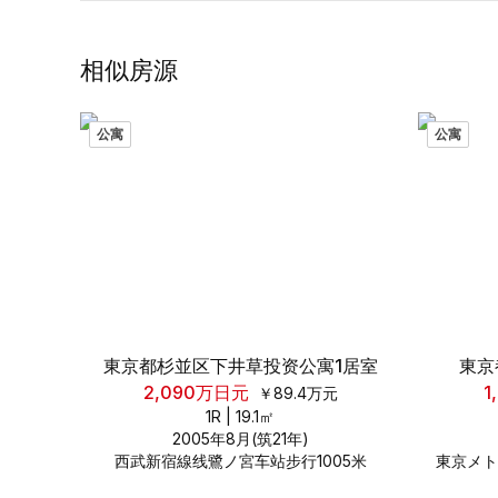
相似房源
公寓
公寓
東京都杉並区下井草投资公寓1居室
東京
2,090
万日元
1
￥
89.4
万元
1R
|
19.1
㎡
2005年8月(筑21年)
西武新宿線线鷺ノ宮车站步行1005米