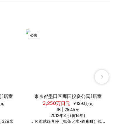
公寓
公寓
1居室
東京都墨田区両国投资公寓1居室
東
3,250
万日元
元
￥
139.1
万元
1K
|
25.45
㎡
2012年3月(筑14年)
329米
ＪＲ総武線各停（御茶ノ水-錦糸町）线両国〔ＪＲ〕车站步行530米