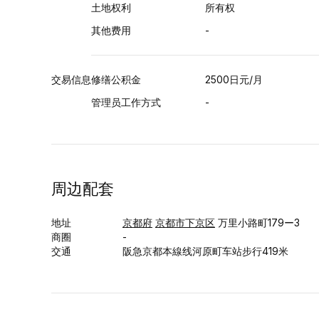
土地权利
所有权
其他费用
-
交易信息
修缮公积金
2500日元/月
管理员工作方式
-
周边配套
地址
京都府
京都市下京区
万里小路町179ー3
商圈
-
交通
阪急京都本線线河原町车站步行419米