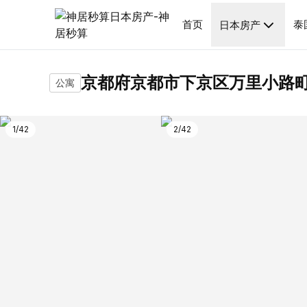
房源介
首页
泰
日本房产
京都府京都市下京区万里小路町
公寓
1
/
42
2
/
42