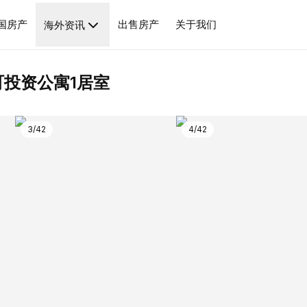
绍
基本信息
周边配套
房源经纪人
投资分析
相似房源
国房产
出售房产
关于我们
海外资讯
投资公寓1居室
3
/
42
4
/
42