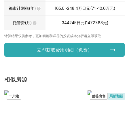
都市计划税(年)
165.6~248.4
万日元
(
7.1~10.6
万元
)
托管费(月)
344245
日元(
14727.83
元)
计算结果仅供参考，更加精确和详尽的投资成本分析请立即获取
立即获取费用明细（免费）
相似房源
一户建
整栋出售
局部翻新