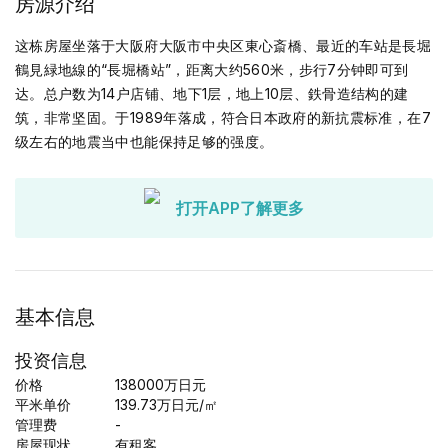
房源介绍
这栋房屋坐落于大阪府大阪市中央区東心斎橋、最近的车站是長堀
鶴見緑地線的“長堀橋站”，距离大约560米，步行7分钟即可到
达。总户数为14户店铺、地下1层，地上10层、鉄骨造结构的建
筑，非常坚固。于1989年落成，符合日本政府的新抗震标准，在7
级左右的地震当中也能保持足够的强度。
打开APP了解更多
基本信息
投资信息
价格
138000
万日元
平米单价
139.73
万日元
/㎡
管理费
-
房屋现状
有租客