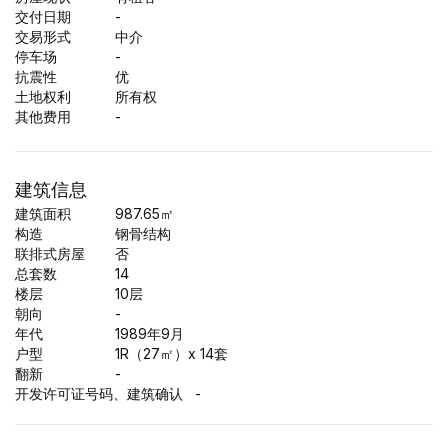
交付日期
-
交易形式
中介
停车场
-
抗震性
优
土地权利
所有权
其他费用
-
建筑信息
建筑面积
987.65
㎡
构造
钢骨结构
联排式房屋
否
总套数
14
楼层
10
层
朝向
-
年代
1989年9月
户型
1R（27㎡）x 14套
翻新
-
开发许可证号码、建筑确认
-