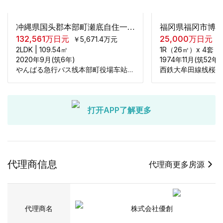
冲縄県国头郡本部町瀬底自住一户建2层2LDK
132,561
万日元
25,000
万日元
￥
5,671.4
万元
2LDK
|
109.54
㎡
1R（26㎡）x 4套
2020年9月(筑6年)
1974年11月(筑52年)
やんばる急行バス线本部町役場车站步行2400米
西鉄大牟田線线桜並
打开APP了解更多
代理商信息
代理商更多房源
代理商名
株式会社優創