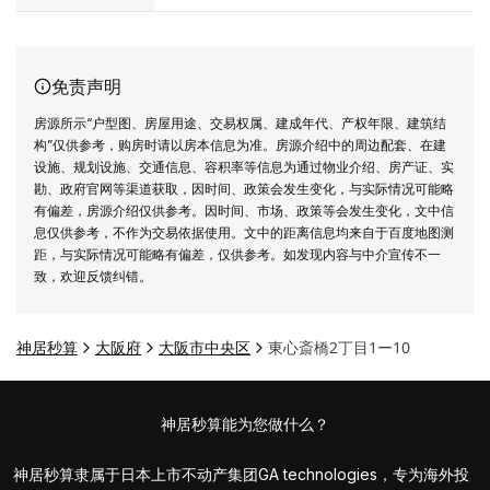
站式服务，以专业与细节为资产保驾护航，
助力客户实现省心、省力的稳健投资。
免责声明
房源所示“户型图、房屋用途、交易权属、建成年代、产权年限、建筑结
构”仅供参考，购房时请以房本信息为准。房源介绍中的周边配套、在建
设施、规划设施、交通信息、容积率等信息为通过物业介绍、房产证、实
勘、政府官网等渠道获取，因时间、政策会发生变化，与实际情况可能略
有偏差，房源介绍仅供参考。因时间、市场、政策等会发生变化，文中信
息仅供参考，不作为交易依据使用。文中的距离信息均来自于百度地图测
距，与实际情况可能略有偏差，仅供参考。如发现内容与中介宣传不一
致，欢迎反馈纠错。
神居秒算
大阪府
大阪市中央区
東心斎橋2丁目1ー10
神居秒算能为您做什么？
神居秒算隶属于日本上市不动产集团GA technologies，专为海外投