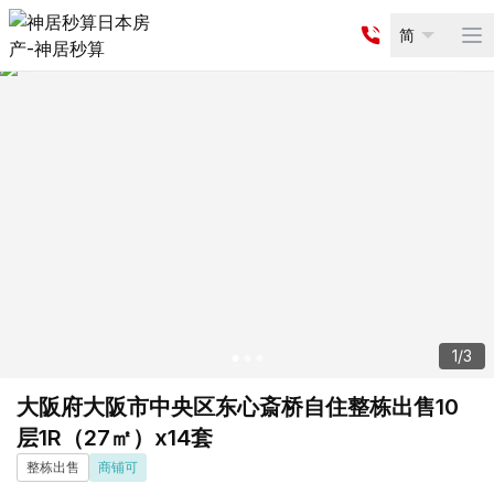
简
Op
1
/
3
大阪府大阪市中央区东心斎桥自住整栋出售10
层1R（27㎡）x14套
整栋出售
商铺可