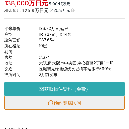
138,000
万日元
5,904.1
万元
625.9
万日元
租金预计
:
约
26.8
万元
平米单价
139.73
万日元
/㎡
户型
1R（27㎡）x 14套
建筑面积
987.65
㎡
所在楼层
10
层
朝向
-
房龄
筑37年
地址
大阪府
大阪市中央区
東心斎橋2丁目1ー10
交通
長堀鶴見緑地線线長堀橋车站步行560米
挂牌时间
2月前发布
获取物件资料（免费）
预约专属顾问