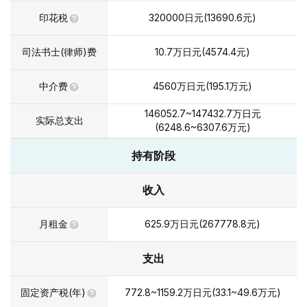
印花税
320000
日元(
13690.6
元)
司法书士(律师)费
10.7
万日元
(
4574.4
元)
中介费
4560
万日元
(
195.1
万元
)
146052.7~147432.7
万日元
实际总支出
(
6248.6~6307.6
万元
)
持有阶段
收入
月租金
625.9
万日元
(
267778.8
元)
支出
固定资产税(年)
772.8~1159.2
万日元
(
33.1~49.6
万元
)