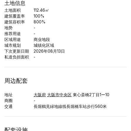
土地信息
土地面积
112.46㎡
建筑覆盖率
100%
建筑容积率
800%
地势
-
推荐用途
-
区域用途
商业地段
城市规划
城镇化区域
下次更新日期
2026年08月13日
私道负担面积
-
周边配套
地址
大阪府
大阪市中央区
東心斎橋2丁目1ー10
商圈
-
交通
長堀鶴見緑地線线長堀橋车站步行560米
配套设施