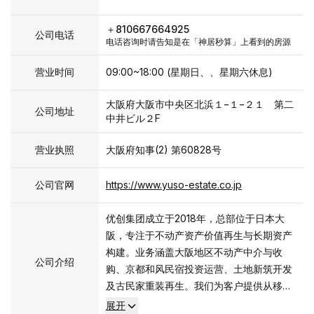
＋810667664925
公司电话
电话咨询时请告知是在「神居秒算」上看到的房源
营业时间
09:00~18:00 (星期日、、星期六休息)
大阪府大阪市中央区北浜１−１−２１ 第二
公司地址
中井ビル２F
营业执照
大阪府知事(2) 第60828号
公司官网
https://www.yuso-estate.co.jp
优创集团成立于2018年，总部位于日本大
阪，专注于不动产资产价值再生与长期资产
构建。业务涵盖大阪地区不动产中介与收
公司介绍
购、京都和风民宿投资运营、土地新筑开发
及古民家重装再生。我们为客户提供从移民
咨询、投资判断、项目整备到后续运营的一
展开