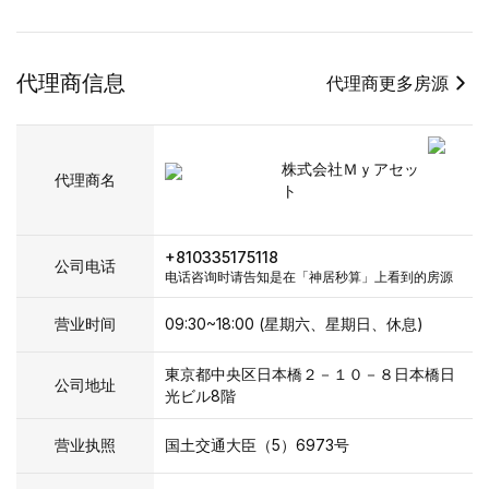
代理商信息
代理商更多房源
株式会社Ｍｙアセッ
代理商名
ト
+810335175118
公司电话
电话咨询时请告知是在「神居秒算」上看到的房源
营业时间
09:30~18:00 (星期六、星期日、休息)
東京都中央区日本橋２－１０－８日本橋日
公司地址
光ビル8階
营业执照
国土交通大臣（5）6973号