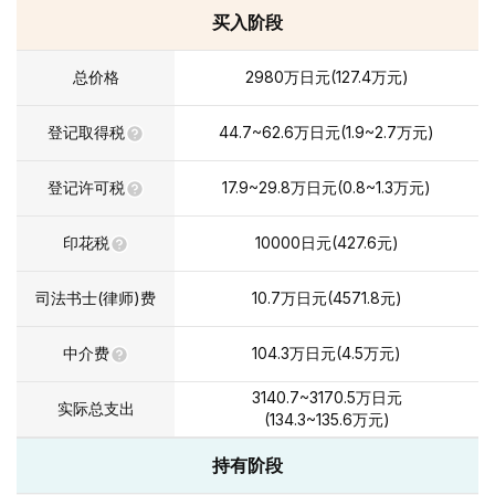
买入阶段
总价格
2980
万日元
(
127.4
万元
)
登记取得税
44.7~62.6
万日元
(
1.9~2.7
万元
)
登记许可税
17.9~29.8
万日元
(
0.8~1.3
万元
)
印花税
10000
日元(
427.6
元)
司法书士(律师)费
10.7
万日元
(
4571.8
元)
中介费
104.3
万日元
(
4.5
万元
)
3140.7~3170.5
万日元
实际总支出
(
134.3~135.6
万元
)
持有阶段