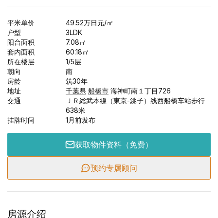
平米单价
49.52
万日元
/㎡
户型
3LDK
阳台面积
7.08
㎡
套内面积
60.18
㎡
所在楼层
1/
5
层
朝向
南
房龄
筑30年
地址
千葉県
船橋市
海神町南１丁目726
交通
ＪＲ総武本線（東京-銚子）线西船橋车站步行
638米
挂牌时间
1月前发布
获取物件资料（免费）
预约专属顾问
房源介绍