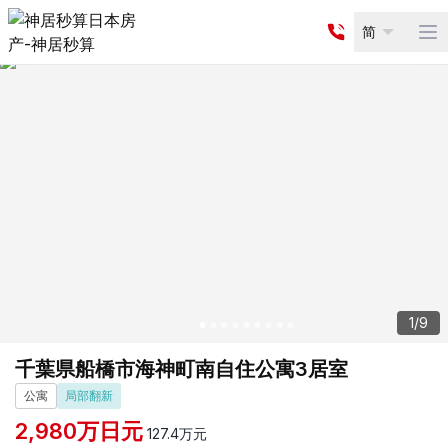
简
Op
1
/
9
千葉県船橋市海神町南自住公寓3居室
公寓
局部翻新
2,980
万日元
127.4
万元