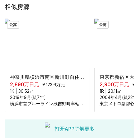
相似房源
公寓
公寓
神奈川県横浜市南区新川町自住公寓1居室
2,890
万日元
2,900
万日元
￥
123.6
万元
￥
1
1K
|
30.52
㎡
1R
|
20.11
㎡
2019年9月(筑7年)
2004年4月(筑22年
横浜市営ブルーライン线吉野町车站步行231米
打开APP了解更多