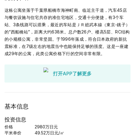
这栋公寓坐落于千葉県船橋市海神町南、临近主干道，汽车4S店
与餐饮设施与住宅共存的准住宅地区，交通十分便捷，有3个车
站、3条线路可以搭乘，最近的车站是ＪＲ総武本線（東京-銚子）
的“西船橋站”，距离大约638米。总户数26户、楼高5层、RC结构
的小规模公寓，非常坚固。于1996年落成，符合日本政府的新抗
震标准，在7级左右的地震当中也能保持足够的强度。这是一座建
成29年的公寓，此类公寓价格下行的空间非常有限。
打开APP了解更多
基本信息
投资信息
价格
2980
万日元
平米单价
49.52
万日元
/㎡