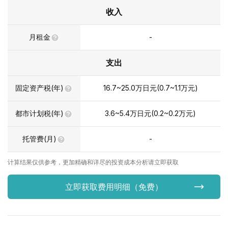
收入
月租金
-
支出
固定资产税(年)
16.7~25.0
万日元
(
0.7~1.1
万元
)
都市计划税(年)
3.6~5.4
万日元
(
0.2~0.2
万元
)
托管费(月)
-
计算结果仅供参考，更加精确和详尽的投资成本分析请立即获取
立即获取费用明细（免费）