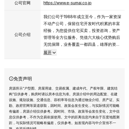
公司官网
https://www.e-sumai.co.jp
我们公司于1988年成立至今，作为一家资深
不动产公司，保留住宅开发时代积累的丰富
经验，为您提供住宅买卖，投资咨询，资产
公司介绍
管理等全方位服务。凭借六大核心优势购后
无忧保障，业务覆盖一都四县，雄厚的资金
实力，30多年的行业沉淀，专业精英团队，
展开
前瞻行业洞察。
永远以不变的诚意，守护您最重要的资产配
置决策。
免责声明
房源所示“户型图、房屋用途、交易权属、建成年代、产权年限、建筑结
构”仅供参考，购房时请以房本信息为准。房源介绍中的周边配套、在建
设施、规划设施、交通信息、容积率等信息为通过物业介绍、房产证、实
勘、政府官网等渠道获取，因时间、政策会发生变化，与实际情况可能略
有偏差，房源介绍仅供参考。因时间、市场、政策等会发生变化，文中信
息仅供参考，不作为交易依据使用。文中的距离信息均来自于百度地图测
距，与实际情况可能略有偏差，仅供参考。如发现内容与中介宣传不一
致，欢迎反馈纠错。