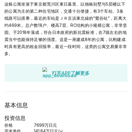
这栋公寓坐落于東京都荒川区東日暮里、以独栋别墅与5层楼以下
的公寓为主的第二种住宅地区，交通十分便捷，有3个车站、3条
线路可以搭乘，最近的车站是ＪＲ京浜東北線的“鶯谷站”，距离大
约469米。总户数18户、楼高7层、RC结构的小规模公寓，非常坚
固。于2018年落成，符合日本政府的新抗震标准，在7级左右的地
震当中也能保持足够的强度。这是一座建成8年的公寓，比刚建成
时具有更高的租金回报率，最近一段时间，这类的公寓交易量非常
多。
打开APP了解更多
基本信息
投资信息
价格
7699
万日元
平米单价
141.84
万日元
/㎡