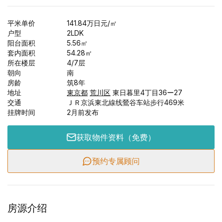
平米单价
141.84
万日元
/㎡
户型
2LDK
阳台面积
5.56
㎡
套内面积
54.28
㎡
所在楼层
4/
7
层
朝向
南
房龄
筑8年
地址
東京都
荒川区
東日暮里4丁目36ー27
交通
ＪＲ京浜東北線线鶯谷车站步行469米
挂牌时间
2月前发布
获取物件资料（免费）
预约专属顾问
房源介绍