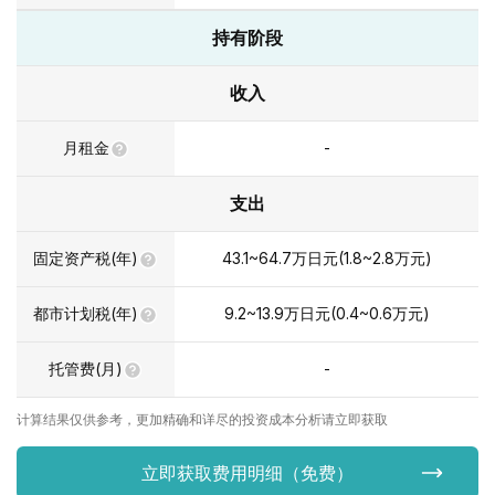
持有阶段
收入
月租金
-
支出
固定资产税(年)
43.1~64.7
万日元
(
1.8~2.8
万元
)
都市计划税(年)
9.2~13.9
万日元
(
0.4~0.6
万元
)
托管费(月)
-
计算结果仅供参考，更加精确和详尽的投资成本分析请立即获取
立即获取费用明细（免费）