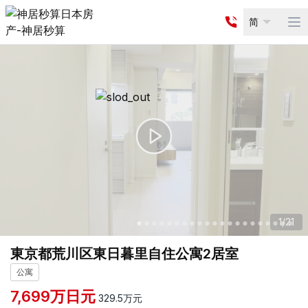
简
Op
1
/
21
東京都荒川区東日暮里自住公寓2居室
公寓
7,699
万日元
329.5
万元