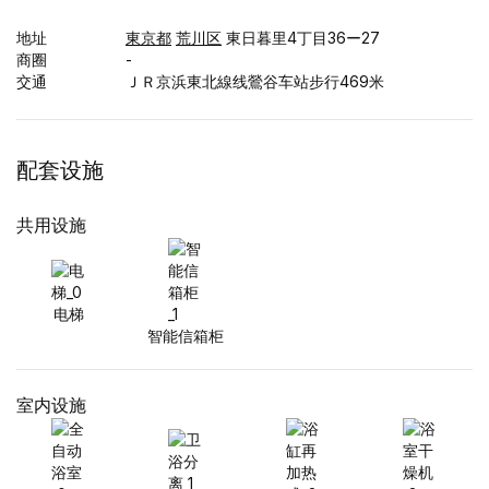
地址
東京都
荒川区
東日暮里4丁目36ー27
商圈
-
交通
ＪＲ京浜東北線线鶯谷车站步行469米
配套设施
共用设施
电梯
智能信箱柜
室内设施