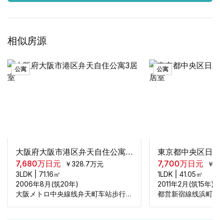
相似房源
公寓
公寓
大阪府大阪市港区弁天自住公寓3居室
7,680
万日元
7,700
万日元
￥
328.7
万元
￥
3
3LDK
|
71.16
㎡
1LDK
|
41.05
㎡
2006年8月(筑20年)
2011年2月(筑15年)
大阪メトロ中央線线弁天町车站步行125米
都営新宿線线浜町车