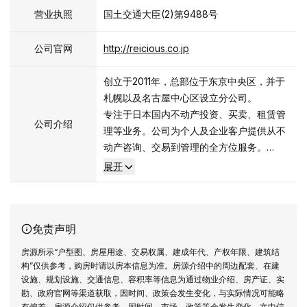
营业执照
国土交通大臣(2)第9488号
公司官网
http://reicious.co.jp
创立于2011年，总部位于东京中央区，并于
札幌以及名古屋中心区设立分公司。
专注于日本国内不动产投资、买卖、租赁管
公司介绍
理等业务。公司为个人及企业客户提供从不
动产咨询、交易到管理的全方位服务。
我们将继续致力于为客户提供高效、个性化
展开
的不动产解决方案，推动业务国际化，助力
客户实现财富增值。
免责声明
房源所示“户型图、房屋用途、交易权属、建成年代、产权年限、建筑结
构”仅供参考，购房时请以房本信息为准。房源介绍中的周边配套、在建
设施、规划设施、交通信息、容积率等信息为通过物业介绍、房产证、实
勘、政府官网等渠道获取，因时间、政策会发生变化，与实际情况可能略
有偏差，房源介绍仅供参考。因时间、市场、政策等会发生变化，文中信