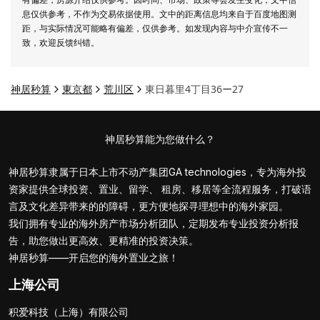
息仅供参考，不作为交易依据使用。文中的距离信息均来自于百度地图测
距，与实际情况可能略有偏差，仅供参考。如发现内容与中介宣传不一
致，欢迎反馈纠错。
神居秒算
東京都
荒川区
東日暮里4丁目36ー27
神居秒算能为您做什么？
神居秒算隶属于日本上市不动产集团GA technologies，专为海外投
资家提供全球投资、置业、留学、 租房、移居等全流程服务，打破语
言及文化差异带来的的障碍，更方便地探寻理想中的海外家园。
我们拥有专业的海外房产市场分析团队，定期发布专业投资分析报
告，助您做出更高效、更精准的投资决策。
神居秒算——开启您的海外置业之旅！
上海公司
积爱科技（上海）有限公司