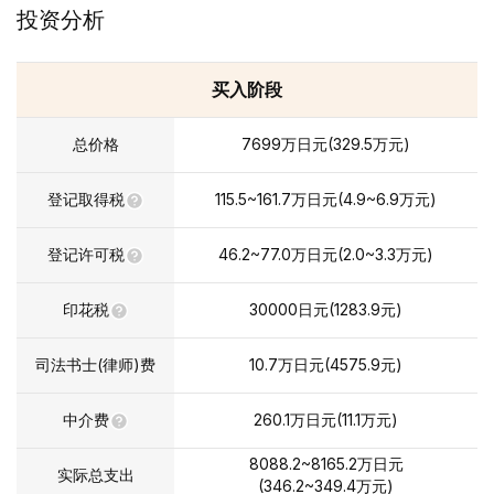
投资分析
买入阶段
总价格
7699
万日元
(
329.5
万元
)
登记取得税
115.5~161.7
万日元
(
4.9~6.9
万元
)
登记许可税
46.2~77.0
万日元
(
2.0~3.3
万元
)
印花税
30000
日元(
1283.9
元)
司法书士(律师)费
10.7
万日元
(
4575.9
元)
中介费
260.1
万日元
(
11.1
万元
)
8088.2~8165.2
万日元
实际总支出
(
346.2~349.4
万元
)