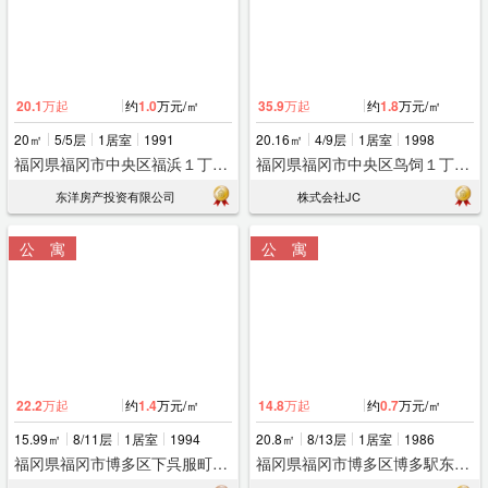
20.1
万起
约
1.0
万元/㎡
35.9
万起
约
1.8
万元/㎡
20㎡
5/5层
1居室
1991
20.16㎡
4/9层
1居室
1998
福冈県福冈市中央区福浜１丁目１２ー９
福冈県福冈市中央区鸟饲１丁目４ー５７
东洋房产投资有限公司
株式会社JC
公 寓
公 寓
22.2
万起
约
1.4
万元/㎡
14.8
万起
约
0.7
万元/㎡
15.99㎡
8/11层
1居室
1994
20.8㎡
8/13层
1居室
1986
福冈県福冈市博多区下呉服町６ー２７
福冈県福冈市博多区博多駅东２丁目１８ー２０