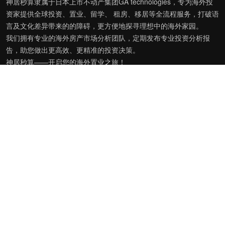
神居秒算隶属于日本上市不动产集团GA technologies，专为海外投
资家提供全球投资、置业、留学、 租房、移居等全流程服务，打破语
言及文化差异带来的的障碍，更方便地探寻理想中的海外家园。
我们拥有专业的海外房产市场分析团队，定期发布专业投资分析报
告，助您做出更高效、更精准的投资决策。
神居秒算——开启您的海外置业之旅！
上海公司
积爱科技（上海）有限公司
地址: 上海市徐汇区漕溪北路398号 汇智大厦1002室
E-mail：customer@shenjumiaosuan.com
日本公司（東京本社）
株式会社RENOSY ASIA PACIFIC
地址: 東京都港区六本木3-2-1
全国服务热线