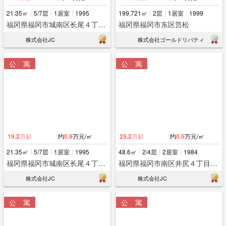
21.35㎡
5/7层
1居室
1995
199.721㎡
2层
1居室
1999
福冈県福冈市城南区长尾４丁目１６ー２８
福冈県福冈市东区筥松
株式会社JC
株式会社ゴールドリバティ
公 寓
公 寓
19.2
万起
约
0.9
万元/㎡
25.2
万起
约
0.5
万元/㎡
21.35㎡
5/7层
1居室
1995
48.6㎡
2/4层
2居室
1984
福冈県福冈市城南区长尾４丁目１６ー２８
福冈県福冈市南区井尻４丁目１ー１０
株式会社JC
株式会社JC
公 寓
公 寓