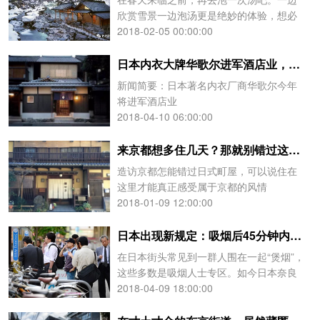
欣赏雪景一边泡汤更是绝妙的体验，想必
不少人都曾幻想过。
2018-02-05 00:00:00
日本内衣大牌华歌尔进军酒店业，开设“京町家”旅馆
新闻简要：日本著名内衣厂商华歌尔今年
将进军酒店业
2018-04-10 06:00:00
来京都想多住几天？那就别错过这16间超人气的日式旅馆！
造访京都怎能错过日式町屋，可以说住在
这里才能真正感受属于京都的风情
2018-01-09 12:00:00
日本出现新规定：吸烟后45分钟内禁用电梯？！
在日本街头常见到一群人围在一起“煲烟”，
这些多数是吸烟人士专区。如今日本奈良
有了新规定，烟民们要关注一下了！
2018-04-09 18:00:00