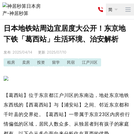
简
Op
日本地铁站周边宜居度大公开！东京地
下铁「葛西站」生活环境、治安解析
发布
:
2025/04/14
更新
:
2025/07/10
租房
卖房
投资
留学
民宿
江戸川区
【葛西站】位于东京都江户川区的东南边，地处东京地铁
东西线的【西葛西站】与【浦安站】之间、邻近东京都和
千叶县的交界处。【葛西站】一带属于东京23区内房价行
情偏低的区域，居民人数众多、从独居者到有孩子的家庭
都有。以下会从多个面向来分析住在葛西的优势。