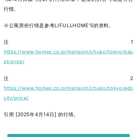
行情。
※公寓房价行情是参考LIFULLHOME’S的资料。
注1
https://www.homes.co.jp/mansion/chuko/tokyo/kasa
st/price/
注2
https://www.homes.co.jp/mansion/chuko/tokyo/edo
city/price/
引用 [2025年4月14日] 的行情。