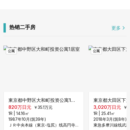
热销二手房
更多
公寓
公寓
東京都中野区大和町投资公寓1居室
820
万日元
3,020
万日元
￥
35.1
万元
￥
1
1R
|
14.16
㎡
1R
|
25.41
㎡
1987年10月(筑39年)
2018年3月(筑8年)
ＪＲ中央本線（東京-塩尻）线高円寺车站步行1120米