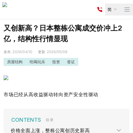
简
Op
又创新高？日本整栋公寓成交价冲上2
亿，结构性行情显现
发布
:
2026/04/10
更新
:
2026/05/08
房屋结构
吃喝玩乐
投资
签证
市场已经从高收益驱动转向资产安全性驱动
目录
价格全面上涨，整栋公寓创历史新高