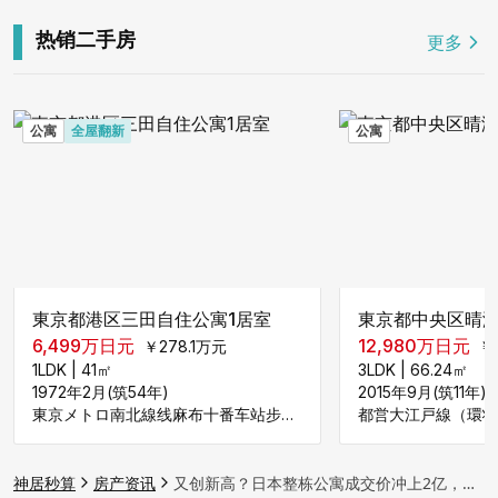
热销二手房
更多
公寓
全屋翻新
公寓
東京都港区三田自住公寓1居室
東京都中央区晴海
6,499
万日元
12,980
万日元
￥
278.1
万元
￥
1LDK
|
41
㎡
3LDK
|
66.24
㎡
1972年2月(筑54年)
2015年9月(筑11年)
東京メトロ南北線线麻布十番车站步行212米
神居秒算
房产资讯
又创新高？日本整栋公寓成交价冲上2亿，结构性行情显现