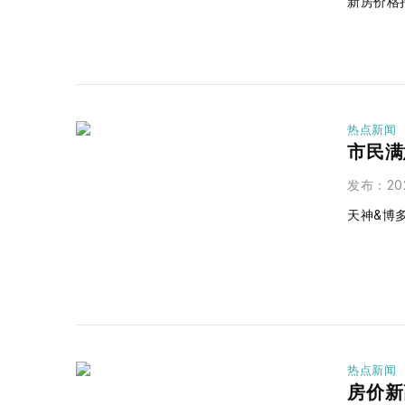
新房价格
热点新闻
市民满
发布
：
20
天神&博
热点新闻
房价新