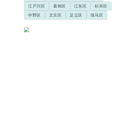
江戸川区
葛饰区
江东区
杉并区
中野区
文京区
足立区
练马区