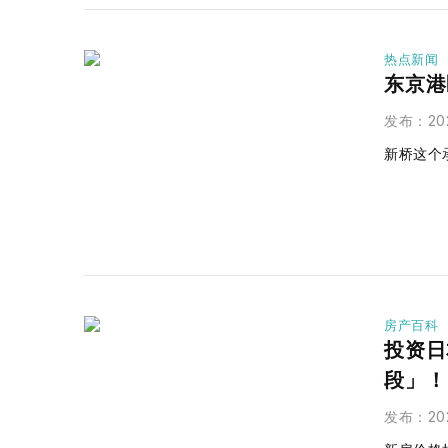
热点新闻
东京港
发布
：
20
新桥这个
房产百科
投资日
段」！
发布
：
20