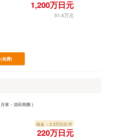
1,200万日元
51.4万元
(免费)
・月寒・清田商圈
)
租金 ：2.3万日元/月
220万日元