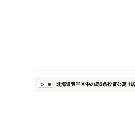
北海道豊平区中の岛2条投资公寓 1
公 寓