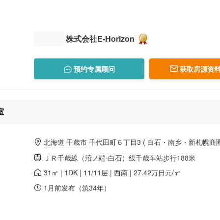
株式会社E-Horizon
预约专属顾问
获取房源资料
室
北海道
千歳市
千代田町６丁目3
(
白石・南乡・新札幌商
ＪＲ千歳線（沼ノ端-白石）线千歳车站步行188米
31㎡ | 1DK | 11/11层 | 西南 | 27.42万日元/㎡
1月前发布（筑34年）