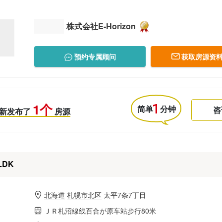
株式会社E-Horizon
预约专属顾问
获取房源资料
1个
简单
分钟
咨
新发布了
房源
LDK
北海道
札幌市北区
太平7条7丁目
ＪＲ札沼線线百合が原车站步行80米