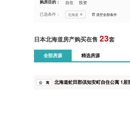
购房目的：
自住
投资
已选条件：
北海道
清空全部条件
23
日本北海道房产购买在售
套
全部房源
精选房源
北海道虻田郡倶知安町自住公寓 1居
公 寓