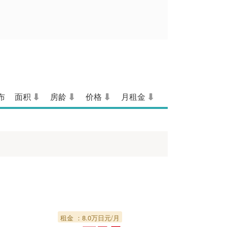
布
面积
房龄
价格
月租金
租金 ：8.0万日元/月