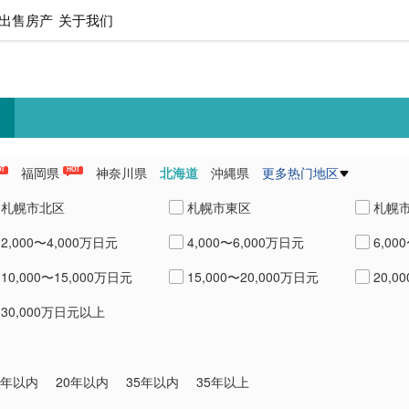
出售房产
关于我们
福岡県
神奈川県
北海道
沖縄県
更多热门地区
OT
HOT
県
愛知県
熊本県
兵庫県
札幌市北区
札幌市東区
札幌
2,000〜4,000万日元
4,000〜6,000万日元
6,00
札幌市南区
札幌市西区
札幌
10,000〜15,000万日元
15,000〜20,000万日元
20,0
虻田郡倶知安町
30,000万日元以上
0年以内
20年以内
35年以内
35年以上