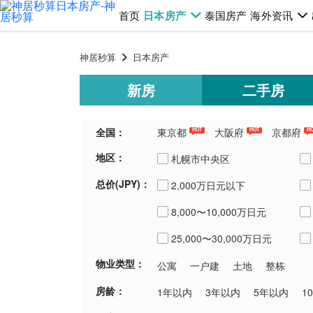
首页
日本房产
泰国房产
海外资讯
神居秒算
日本房产
新房
二手房
全国：
東京都
大阪府
京都府
HOT
HOT
H
地区：
千葉県
埼玉県
青森県
新潟
札幌市中央区
总价(JPY)：
2,000万日元以下
札幌市豊平区
8,000〜10,000万日元
千歳市
25,000〜30,000万日元
物业类型：
公寓
一户建
土地
整栋
房龄：
1年以内
3年以内
5年以内
1