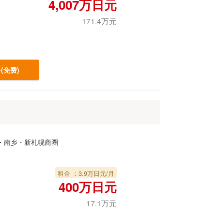
4,007万日元
171.4万元
(免费)
・南乡・新札幌商圈
租金 ：3.9万日元/月
400万日元
17.1万元