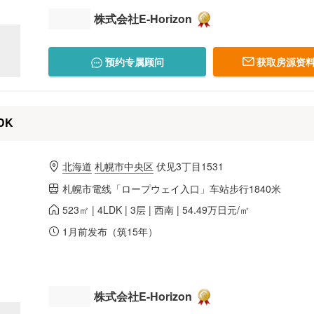
株式会社E-Horizon
预约专属顾问
获取房源资料
DK
北海道
札幌市中央区
伏见3丁目1531
札幌市電线「ロープウェイ入口」车站步行1840米
523㎡ | 4LDK | 3层 | 西南 | 54.49万日元/㎡
1月前发布（筑15年）
株式会社E-Horizon