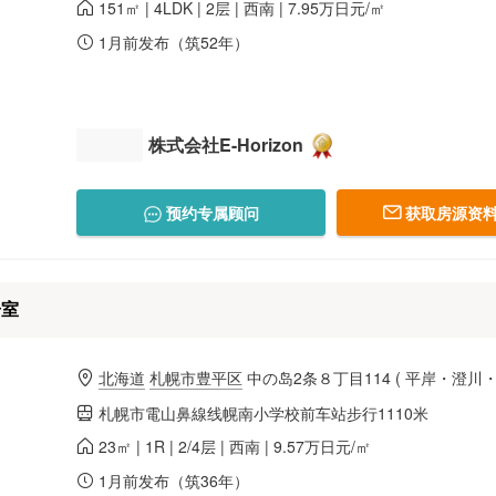
151㎡ | 4LDK | 2层 | 西南 | 7.95万日元/㎡
1月前发布（筑52年）
株式会社E-Horizon
预约专属顾问
获取房源资料
居室
北海道
札幌市豊平区
中の岛2条８丁目114
(
平岸・澄川
札幌市電山鼻線线幌南小学校前车站步行1110米
23㎡ | 1R | 2/4层 | 西南 | 9.57万日元/㎡
1月前发布（筑36年）