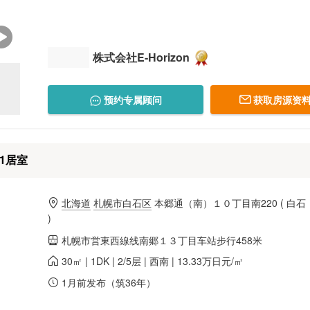
株式会社E-Horizon
预约专属顾问
获取房源资料
1居室
北海道
札幌市白石区
本郷通（南）１０丁目南220
(
白石
)
札幌市営東西線线南郷１３丁目车站步行458米
30㎡ | 1DK | 2/5层 | 西南 | 13.33万日元/㎡
1月前发布（筑36年）