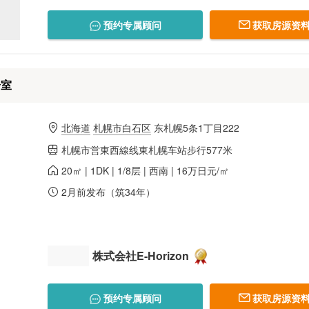
预约专属顾问
获取房源资料
居室
北海道
札幌市白石区
东札幌5条1丁目222
札幌市営東西線线東札幌车站步行577米
20㎡ | 1DK | 1/8层 | 西南 | 16万日元/㎡
2月前发布（筑34年）
株式会社E-Horizon
预约专属顾问
获取房源资料