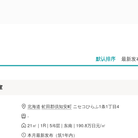
默认排序
最新发
室
北海道
虻田郡倶知安町
ニセコひらふ1条1丁目4
-
21㎡ | 1R | 5/6层 | 东南 | 190.8万日元/㎡
本月最新发布（筑1年内）