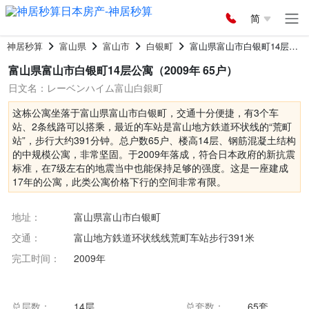
简
神居秒算
富山県
富山市
白银町
富山県富山市白银町14层公寓
富山県富山市白银町14层公寓（2009年 65户）
日文名：レーベンハイム富山白銀町
这栋公寓坐落于富山県富山市白银町，交通十分便捷，有3个车
站、2条线路可以搭乘，最近的车站是富山地方鉄道环状线的“荒町
站”，步行大约391分钟。总户数65户、楼高14层、钢筋混凝土结构
的中规模公寓，非常坚固。于2009年落成，符合日本政府的新抗震
标准，在7级左右的地震当中也能保持足够的强度。这是一座建成
17年的公寓，此类公寓价格下行的空间非常有限。
地址：
富山県富山市白银町
交通：
富山地方鉄道环状线线荒町车站步行391米
完工时间：
2009年
总层数：
14层
总套数：
65套