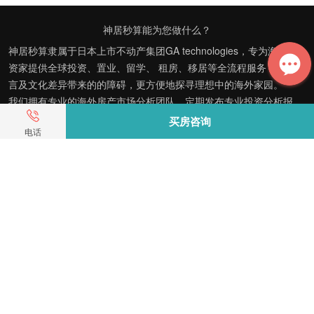
神居秒算能为您做什么？
神居秒算隶属于日本上市不动产集团GA technologies，专为海外投
资家提供全球投资、置业、留学、 租房、移居等全流程服务，打破语
言及文化差异带来的的障碍，更方便地探寻理想中的海外家园。
我们拥有专业的海外房产市场分析团队，定期发布专业投资分析报
告，助您做出更高效、更精准的投资决策。
买房咨询
电话
神居秒算——开启您的海外置业之旅！
上海公司
积爱科技（上海）有限公司
地址: 上海市徐汇区漕溪北路398号 汇智大厦1002室
E-mail：customer@shenjumiaosuan.com
日本公司（東京本社）
株式会社RENOSY ASIA PACIFIC
地址: 東京都港区六本木3-2-1