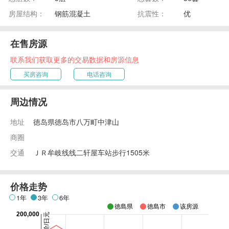
房屋结构：
钢筋混凝土
抗震性：
优
在售房源
联系我们获取更多的交易数据和房源信息
买房咨询
电话咨询
周边情况
地址
徳岛県徳岛市八万町中津山
商圈
交通
ＪＲ牟岐线线二轩屋车站步行1505米
价格走势
1年
3年
6年
徳島県
徳島市
该房源
200,000