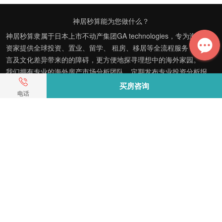
神居秒算能为您做什么？
神居秒算隶属于日本上市不动产集团GA technologies，专为海外投
资家提供全球投资、置业、留学、 租房、移居等全流程服务，打破语
言及文化差异带来的的障碍，更方便地探寻理想中的海外家园。
我们拥有专业的海外房产市场分析团队，定期发布专业投资分析报
告，助您做出更高效、更精准的投资决策。
买房咨询
电话
神居秒算——开启您的海外置业之旅！
上海公司
积爱科技（上海）有限公司
地址: 上海市徐汇区漕溪北路398号 汇智大厦1002室
E-mail：customer@shenjumiaosuan.com
日本公司（東京本社）
株式会社RENOSY ASIA PACIFIC
地址: 東京都港区六本木3-2-1