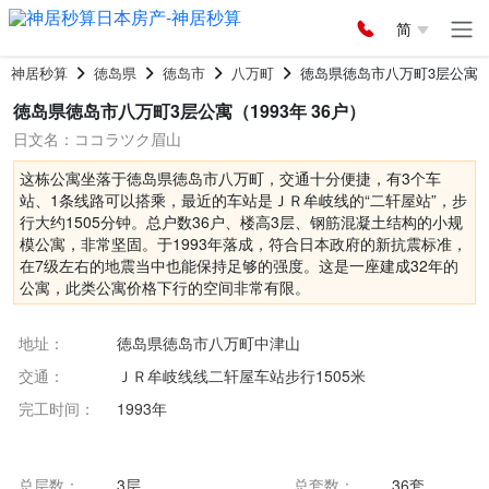
简
神居秒算
徳岛県
徳岛市
八万町
徳岛県徳岛市八万町3层公寓
徳岛県徳岛市八万町3层公寓（1993年 36户）
日文名：ココラツク眉山
这栋公寓坐落于徳岛県徳岛市八万町，交通十分便捷，有3个车
站、1条线路可以搭乘，最近的车站是ＪＲ牟岐线的“二轩屋站”，步
行大约1505分钟。总户数36户、楼高3层、钢筋混凝土结构的小规
模公寓，非常坚固。于1993年落成，符合日本政府的新抗震标准，
在7级左右的地震当中也能保持足够的强度。这是一座建成32年的
公寓，此类公寓价格下行的空间非常有限。
地址：
徳岛県徳岛市八万町中津山
交通：
ＪＲ牟岐线线二轩屋车站步行1505米
完工时间：
1993年
总层数：
3层
总套数：
36套