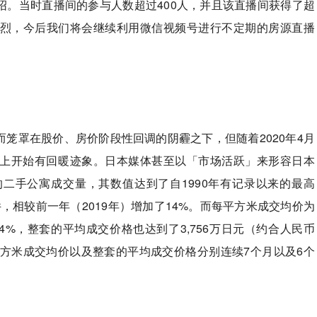
绍。当时直播间的参与人数超过400人，并且该直播间获得了超
响热烈，今后我们将会继续利用微信视频号进行不定期的房源直播
笼罩在股价、房价阶段性回调的阴霾之下，但随着2020年4月
上开始有回暖迹象。日本媒体甚至以「市场活跃」来形容日本
域的二手公寓成交量，其数值达到了自1990年有记录以来的最高
件，相较前一年（2019年）增加了14%。而每平方米成交均价为
3.4%，整套的平均成交价格也达到了3,756万日元（约合人民币
月的每平方米成交均价以及整套的平均成交价格分别连续7个月以及6个