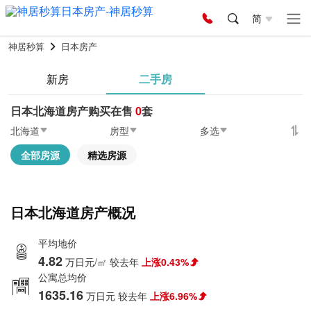
简
神居秒算
日本房产
新房
二手房
日本北海道房产购买在售
0
套
北海道
房型
多选
全部房源
精选房源
日本北海道房产概况
平均地价
4.82
万日元/㎡
较去年
上涨0.43%
公寓总均价
1635.16
万日元
较去年
上涨6.96%