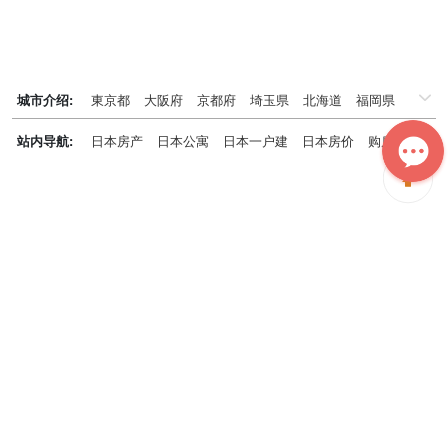
城市介绍:
東京都
大阪府
京都府
埼玉県
北海道
福岡県
千葉県
兵庫県
神奈川県
站内导航:
日本房产
日本公寓
日本一户建
日本房价
购房知识
日本投资概况
日本房产专题
神居秒算能为您做什么？
神居秒算隶属于日本上市不动产集团GA technologies，专为海外投
资家提供全球投资、置业、留学、 租房、移居等全流程服务，打破语
言及文化差异带来的的障碍，更方便地探寻理想中的海外家园。
我们拥有专业的海外房产市场分析团队，定期发布专业投资分析报