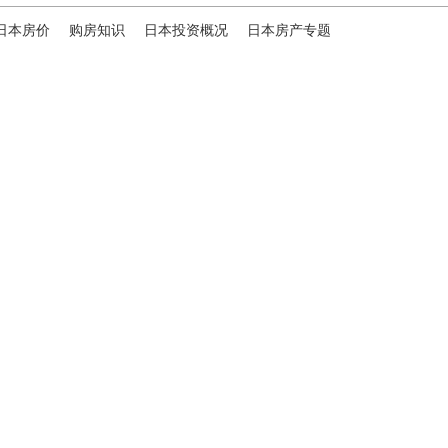
日本房价
购房知识
日本投资概况
日本房产专题
ies，专为海外投资家提供全球投资、置业、留学、 租房、移居等
便地探寻理想中的海外家园。
我们拥有专业的海外房产市场分
、更精准的投资决策。
B站
日本公司（東京本社）
株式会社RENOSY ASIA PACIFIC
地址: 東京都港区六本木3-2-1