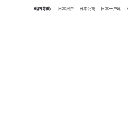
站内导航:
日本房产
日本公寓
日本一户建
神居秒算能为您做什么？
神居秒算隶属于日本上市不动产集团GA technolog
全流程服务，打破语言及文化差异带来的的障碍，更方
析团队，定期发布专业投资分析报告，助您做出更高效
神居秒算——开启您的海外置业之旅！
上海公司
积爱科技（上海）有限公司
地址: 上海市徐汇区漕溪北路398号 汇智大厦1002室