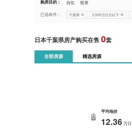
购房目的：
自住
投资
已选条件：
千葉県
2,000万日元以下
0
日本千葉県房产购买在售
套
全部房源
精选房源
平均地价
12.36
万日