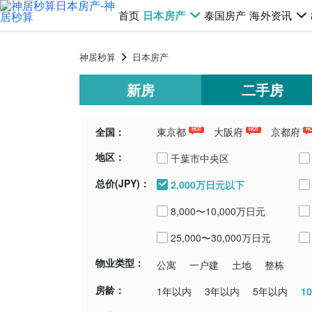
首页
日本房产
泰国房产
海外资讯
神居秒算
日本房产
新房
二手房
全国：
東京都
大阪府
京都府
HOT
HOT
H
地区：
千葉県
埼玉県
青森県
新潟
千葉市中央区
总价(JPY)：
2,000万日元以下
浦安市
8,000〜10,000万日元
25,000〜30,000万日元
物业类型：
公寓
一户建
土地
整栋
房龄：
1
1年以内
3年以内
5年以内