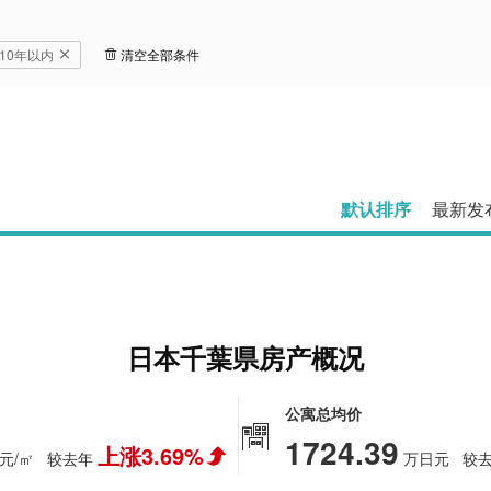
10年以内
清空全部条件
默认排序
最新发
日本千葉県房产概况
公寓总均价
1724.39
上涨3.69%
元/㎡
较去年
万日元
较