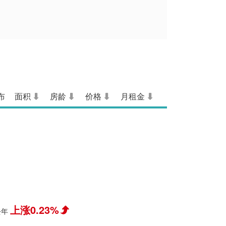
布
面积
房龄
价格
月租金
上涨0.23%
去年