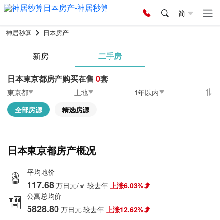
简
神居秒算
日本房产
新房
二手房
日本東京都房产购买在售
0
套
東京都
土地
1年以内
全部房源
精选房源
日本東京都房产概况
平均地价
117.68
万日元/㎡
较去年
上涨6.03%
公寓总均价
5828.80
万日元
较去年
上涨12.62%