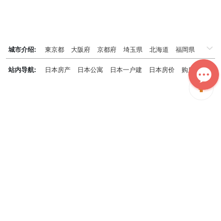
城市介绍:
東京都
大阪府
京都府
埼玉県
北海道
福岡県
千葉県
兵庫県
神奈川県
站内导航:
日本房产
日本公寓
日本一户建
日本房价
购房知识
日本投资概况
日本房产专题
神居秒算能为您做什么？
神居秒算隶属于日本上市不动产集团GA technologies，专为海外投
资家提供全球投资、置业、留学、 租房、移居等全流程服务，打破语
言及文化差异带来的的障碍，更方便地探寻理想中的海外家园。
我们拥有专业的海外房产市场分析团队，定期发布专业投资分析报