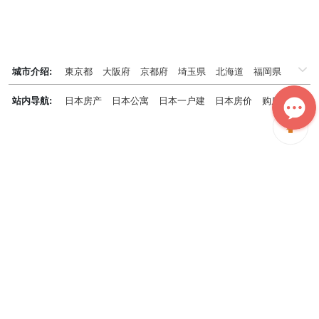
城市介绍:
東京都
大阪府
京都府
埼玉県
北海道
福岡県
千葉県
兵庫県
神奈川県
站内导航:
日本房产
日本公寓
日本一户建
日本房价
购房知识
日本投资概况
日本房产专题
神居秒算能为您做什么？
神居秒算隶属于日本上市不动产集团GA technologies，专为海外投
资家提供全球投资、置业、留学、 租房、移居等全流程服务，打破语
言及文化差异带来的的障碍，更方便地探寻理想中的海外家园。
我们拥有专业的海外房产市场分析团队，定期发布专业投资分析报