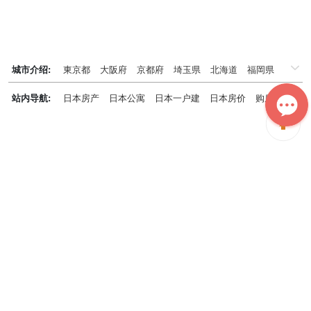
城市介绍:
東京都
大阪府
京都府
埼玉県
北海道
福岡県
千葉県
兵庫県
神奈川県
站内导航:
日本房产
日本公寓
日本一户建
日本房价
购房知识
日本投资概况
日本房产专题
神居秒算能为您做什么？
神居秒算隶属于日本上市不动产集团GA technologies，专为海外投
资家提供全球投资、置业、留学、 租房、移居等全流程服务，打破语
言及文化差异带来的的障碍，更方便地探寻理想中的海外家园。
我们拥有专业的海外房产市场分析团队，定期发布专业投资分析报