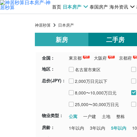
首页
日本房产
泰国房产
海外资讯
神居秒算
日本房产
新房
二手房
全国：
東京都
大阪府
京都府
HOT
HOT
H
地区：
千葉県
埼玉県
青森県
新潟
名古屋市東区
总价(JPY)：
2,000万日元以下
8,000〜10,000万日元
25,000〜30,000万日元
物业类型：
公寓
一户建
土地
整栋
房龄：
5年以内
1年以内
3年以内
1