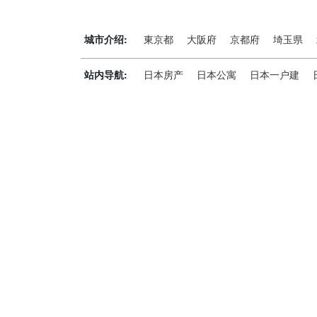
城市介绍:
東京都
大阪府
京都府
埼玉県
站内导航:
日本房产
日本公寓
日本一户建
神居秒算能为您做什么？
神居秒算隶属于日本上市不动产集团GA technolog
全流程服务，打破语言及文化差异带来的的障碍，更方
析团队，定期发布专业投资分析报告，助您做出更高效
神居秒算——开启您的海外置业之旅！