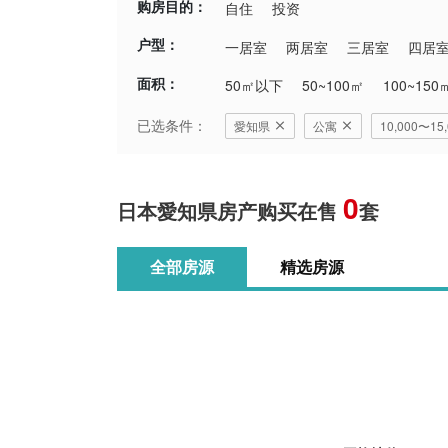
购房目的：
自住
投资
户型：
一居室
两居室
三居室
四居
面积：
50㎡以下
50~100㎡
100~150
已选条件：
愛知県
公寓
10,000〜1
0
日本愛知県房产购买在售
套
全部房源
精选房源