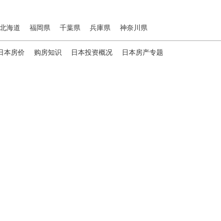
北海道
福岡県
千葉県
兵庫県
神奈川県
日本房价
购房知识
日本投资概况
日本房产专题
ies，专为海外投资家提供全球投资、置业、留学、 租房、移居等
便地探寻理想中的海外家园。
我们拥有专业的海外房产市场分
、更精准的投资决策。
B站