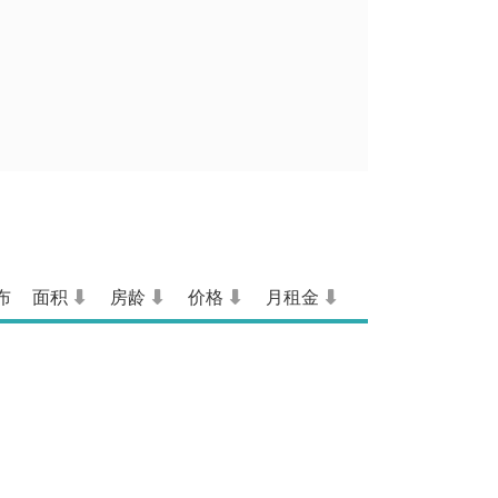
布
面积
房龄
价格
月租金