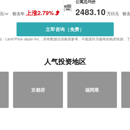
公寓总均价
2483.10
上涨2.79%
元/㎡
较去年
万日元
较
立即咨询（免费）
：Land Price Japan Inc.，所有数据仅供购房参考，不能该作为最终的购房依
人气投资地区
京都府
福岡県