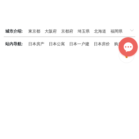
城市介绍:
東京都
大阪府
京都府
埼玉県
北海道
福岡県
千葉県
兵庫県
神奈川県
站内导航:
日本房产
日本公寓
日本一户建
日本房价
购房知识
日本投资概况
日本房产专题
神居秒算能为您做什么？
神居秒算隶属于日本上市不动产集团GA technologies，专为海外投
资家提供全球投资、置业、留学、 租房、移居等全流程服务，打破语
言及文化差异带来的的障碍，更方便地探寻理想中的海外家园。
我们拥有专业的海外房产市场分析团队，定期发布专业投资分析报