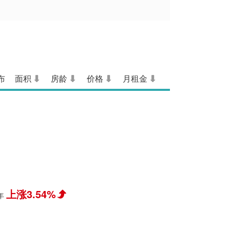
布
面积
房龄
价格
月租金
上涨3.54%
年