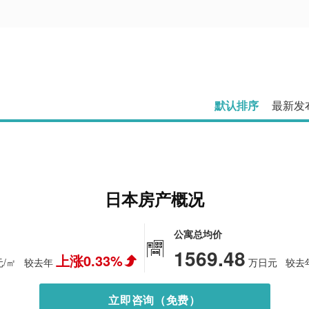
默认排序
最新发
日本房产概况
公寓总均价
1569.48
上涨0.33%
/㎡
较去年
万日元
较去
立即咨询（免费）