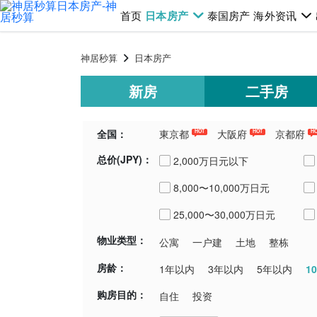
首页
日本房产
泰国房产
海外资讯
神居秒算
日本房产
新房
二手房
全国：
東京都
大阪府
京都府
HOT
HOT
H
总价(JPY)：
千葉県
埼玉県
青森県
新潟
2,000万日元以下
8,000〜10,000万日元
25,000〜30,000万日元
物业类型：
公寓
一户建
土地
整栋
房龄：
1
1年以内
3年以内
5年以内
购房目的：
自住
投资