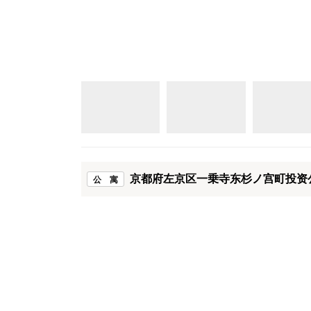
京都府左京区一乗寺东杉ノ宫町投资公
公 寓