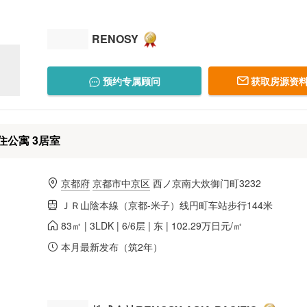
RENOSY
预约专属顾问
获取房源资料
公寓 3居室
京都府
京都市中京区
西ノ京南大炊御门町3232
ＪＲ山陰本線（京都-米子）线円町车站步行144米
83㎡ | 3LDK | 6/6层 | 东 | 102.29万日元/㎡
本月最新发布（筑2年）