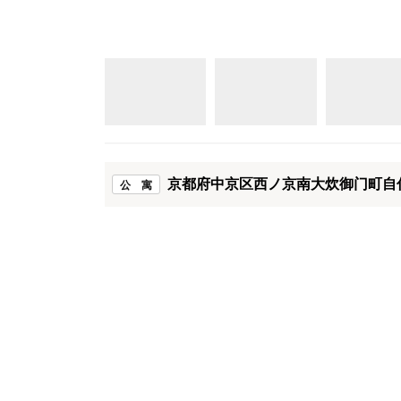
京都府中京区西ノ京南大炊御门町自住
公 寓