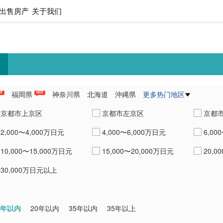
出售房产
关于我们
福岡県
神奈川県
北海道
沖縄県
更多热门地区
OT
HOT
県
愛知県
熊本県
兵庫県
京都市上京区
京都市左京区
京都
2,000〜4,000万日元
4,000〜6,000万日元
6,00
京都市下京区
京都市南区
京都
10,000〜15,000万日元
15,000〜20,000万日元
20,0
京都市山科区
京都市西京区
宇治
30,000万日元以上
0年以内
20年以内
35年以内
35年以上