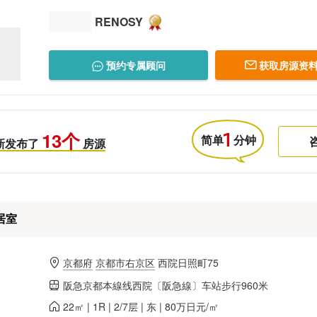
RENOSY
预约专属顾问
获取房源资料
13个
简单
分钟
新发布了
房源
居室
京都府
京都市右京区
西院日照町75
阪急京都本線线西院〔阪急線〕车站步行960米
22㎡ | 1R | 2/7层 | 东 | 80万日元/㎡