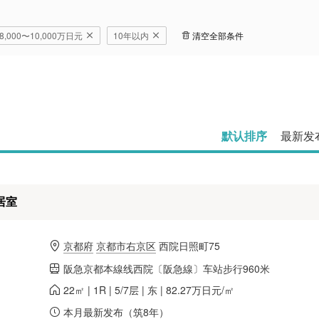
8,000〜10,000万日元
10年以内
清空全部条件
默认排序
最新发
居室
京都府
京都市右京区
西院日照町75
阪急京都本線线西院〔阪急線〕车站步行960米
22㎡ | 1R | 5/7层 | 东 | 82.27万日元/㎡
本月最新发布（筑8年）