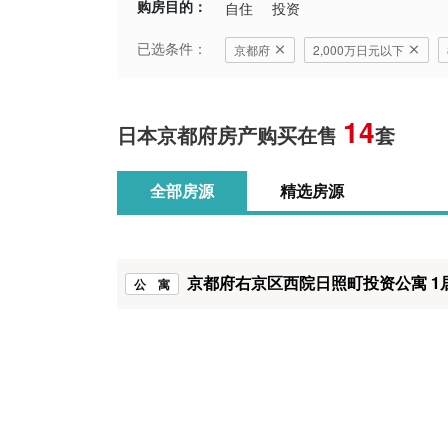
购房目的：
自住
投资
已选条件：
京都府
2,000万日元以下
14
日本京都府房产购买在售
套
全部房源
精选房源
京都府右京区西院日照町投资公寓 1
公 寓