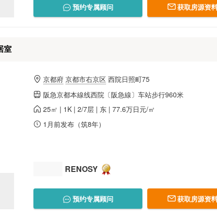
预约专属顾问
获取房源资料
居室
京都府
京都市右京区
西院日照町75
阪急京都本線线西院〔阪急線〕车站步行960米
25㎡ | 1K | 2/7层 | 东 | 77.6万日元/㎡
1月前发布（筑8年）
RENOSY
预约专属顾问
获取房源资料