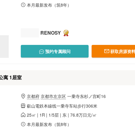
本月最新发布（筑8年）
RENOSY
预约专属顾问
获取房源资料
寓 1居室
京都府
京都市左京区
一乗寺东杉ノ宫町16
叡山電鉄本線线一乗寺车站步行306米
25㎡ | 1R | 1/5层 | 东 | 76.8万日元/㎡
本月最新发布（筑8年）