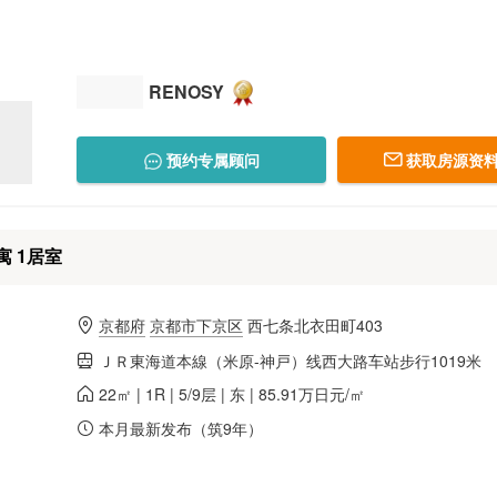
RENOSY
预约专属顾问
获取房源资料
 1居室
京都府
京都市下京区
西七条北衣田町403
ＪＲ東海道本線（米原-神戸）线西大路车站步行1019米
22㎡ | 1R | 5/9层 | 东 | 85.91万日元/㎡
本月最新发布（筑9年）