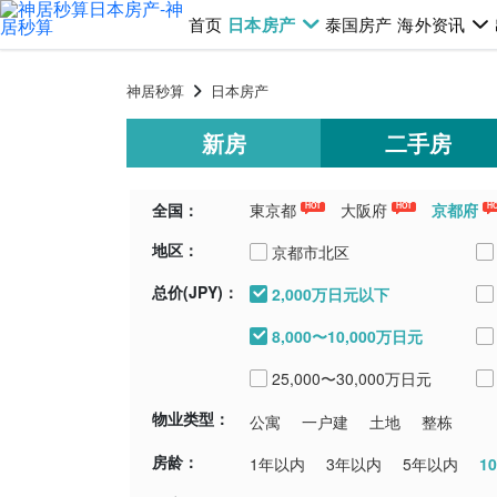
首页
日本房产
泰国房产
海外资讯
神居秒算
日本房产
新房
二手房
全国：
東京都
大阪府
京都府
HOT
HOT
H
地区：
千葉県
埼玉県
青森県
新潟
京都市北区
总价(JPY)：
2,000万日元以下
京都市東山区
8,000〜10,000万日元
京都市伏見区
25,000〜30,000万日元
物业类型：
公寓
一户建
土地
整栋
房龄：
1
1年以内
3年以内
5年以内