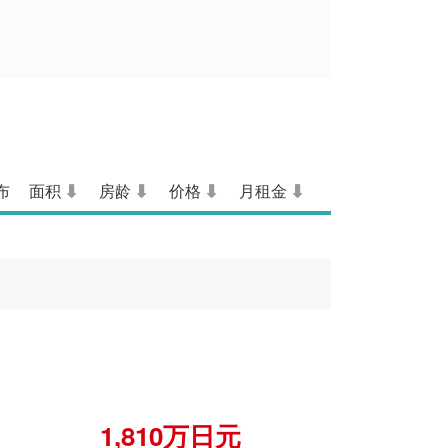
布
面积
房龄
价格
月租金
1,810万日元