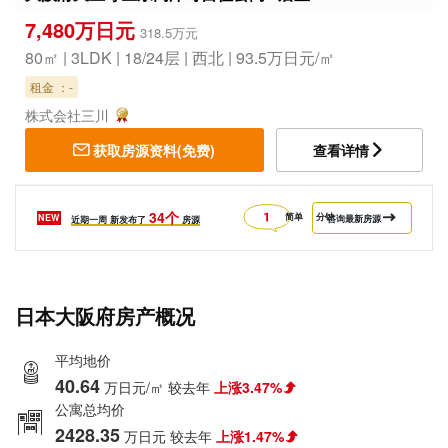
7,480万日元
318.5万元
80㎡ | 3LDK | 18/24层 | 西北 | 93.5万日元/㎡
租金 ：-
株式会社三川
获取房源资料(免费)
查看详情
34个
简单
分钟
NEW
咨询最新房源
近期一周
新发布了
房源
日本大阪府房产概况
平均地价
40.64
万日元/㎡
较去年
上涨3.47%
公寓总均价
2428.35
万日元
较去年
上涨1.47%