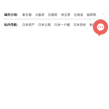
城市介绍:
東京都
大阪府
京都府
埼玉県
北海道
福岡県
千葉県
兵庫県
神奈川県
站内导航:
日本房产
日本公寓
日本一户建
日本房价
购房知识
日本投资概况
日本房产专题
神居秒算能为您做什么？
神居秒算隶属于日本上市不动产集团GA technologies，专为海外投
资家提供全球投资、置业、留学、 租房、移居等全流程服务，打破语
言及文化差异带来的的障碍，更方便地探寻理想中的海外家园。
我们拥有专业的海外房产市场分析团队，定期发布专业投资分析报
告，助您做出更高效、更精准的投资决策。