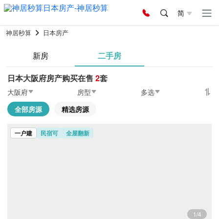
简
神居秒算
日本房产
新房
二手房
日本大阪府房产购买在售
2
套
大阪府
房型
多选
全部房源
精选房源
一户建
民宿可
全屋翻新
1/4