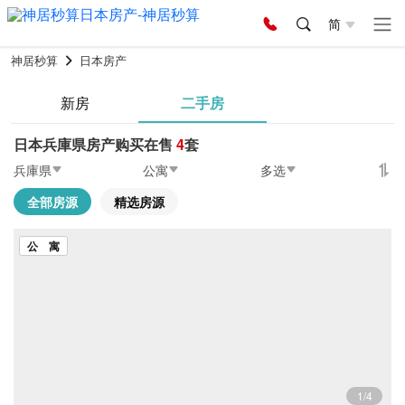
简
神居秒算
日本房产
新房
二手房
日本兵庫県房产购买在售
4
套
兵庫県
公寓
多选
全部房源
精选房源
公 寓
1/4