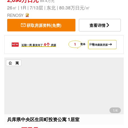
89.4万元
26㎡ | 1R | 7/13层 | 东北 | 80.38万日元/㎡
RENOSY
获取房源资料(免费)
查看详情
4个
简单
分钟
NEW
咨询最新房源
近期一周
新发布了
房源
公 寓
1/4
兵库県中央区生田町投资公寓 1居室