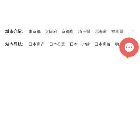
城市介绍:
東京都
大阪府
京都府
埼玉県
北海道
福岡県
千葉県
兵庫県
神奈川県
站内导航:
日本房产
日本公寓
日本一户建
日本房价
购房知识
日本投资概况
日本房产专题
神居秒算能为您做什么？
神居秒算隶属于日本上市不动产集团GA technologies，专为海外投
资家提供全球投资、置业、留学、 租房、移居等全流程服务，打破语
言及文化差异带来的的障碍，更方便地探寻理想中的海外家园。
我们拥有专业的海外房产市场分析团队，定期发布专业投资分析报