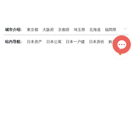
城市介绍:
東京都
大阪府
京都府
埼玉県
北海道
福岡県
千葉県
兵庫県
神奈川県
站内导航:
日本房产
日本公寓
日本一户建
日本房价
购房知识
日本投资概况
日本房产专题
神居秒算能为您做什么？
神居秒算隶属于日本上市不动产集团GA technologies，专为海外投
资家提供全球投资、置业、留学、 租房、移居等全流程服务，打破语
言及文化差异带来的的障碍，更方便地探寻理想中的海外家园。
我们拥有专业的海外房产市场分析团队，定期发布专业投资分析报