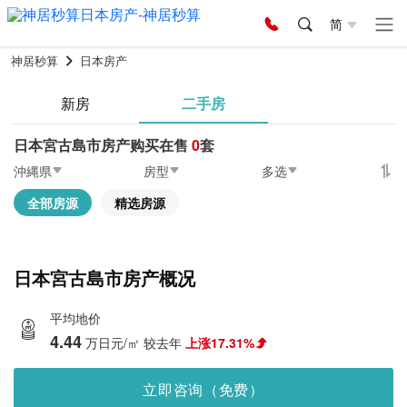
简
神居秒算
日本房产
新房
二手房
日本宮古島市房产购买在售
0
套
沖縄県
房型
多选
全部房源
精选房源
日本宮古島市房产概况
平均地价
4.44
万日元/㎡
较去年
上涨17.31%
立即咨询（免费）