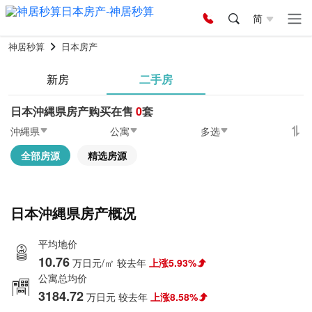
简
神居秒算
日本房产
新房
二手房
日本沖縄県房产购买在售
0
套
沖縄県
公寓
多选
全部房源
精选房源
日本沖縄県房产概况
平均地价
10.76
万日元/㎡
较去年
上涨5.93%
公寓总均价
3184.72
万日元
较去年
上涨8.58%