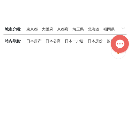
城市介绍:
東京都
大阪府
京都府
埼玉県
北海道
福岡県
千葉県
兵庫県
神奈川県
站内导航:
日本房产
日本公寓
日本一户建
日本房价
购房知识
日本投资概况
日本房产专题
神居秒算能为您做什么？
神居秒算隶属于日本上市不动产集团GA technologies，专为海外投
资家提供全球投资、置业、留学、 租房、移居等全流程服务，打破语
言及文化差异带来的的障碍，更方便地探寻理想中的海外家园。
我们拥有专业的海外房产市场分析团队，定期发布专业投资分析报