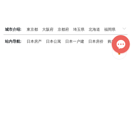
城市介绍:
東京都
大阪府
京都府
埼玉県
北海道
福岡県
千葉県
兵庫県
神奈川県
站内导航:
日本房产
日本公寓
日本一户建
日本房价
购房知识
日本投资概况
日本房产专题
神居秒算能为您做什么？
神居秒算隶属于日本上市不动产集团GA technologies，专为海外投
资家提供全球投资、置业、留学、 租房、移居等全流程服务，打破语
言及文化差异带来的的障碍，更方便地探寻理想中的海外家园。
我们拥有专业的海外房产市场分析团队，定期发布专业投资分析报