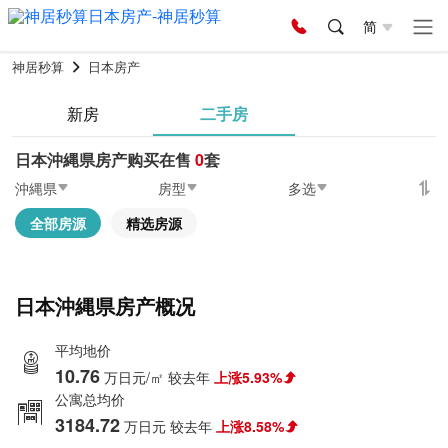
简
神居秒算
日本房产
新房
二手房
日本沖縄県房产购买在售
0
套
沖縄県
房型
多选
全部房源
精选房源
日本沖縄県房产概况
平均地价
10.76
万日元/㎡
较去年
上涨5.93%
公寓总均价
3184.72
万日元
较去年
上涨8.58%