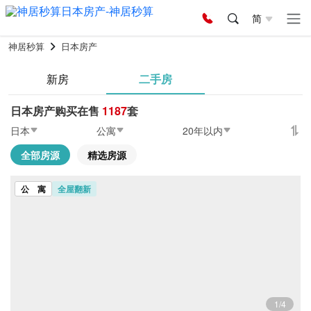
简
神居秒算
日本房产
新房
二手房
日本房产购买在售
1187
套
日本
公寓
20年以内
全部房源
精选房源
公 寓
全屋翻新
1/4