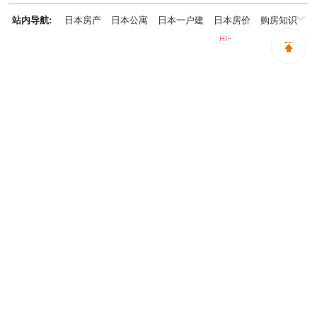
千葉県
兵庫県
神奈川県
站内导航:
日本房产
日本公寓
日本一户建
日本房价
购房知识
购房咨询请留言
日本投资概况
日本房产专题
神居秒算能为您做什么？
神居秒算隶属于日本上市不动产集团GA technologies，专为海外投
资家提供全球投资、置业、留学、 租房、移居等全流程服务，打破语
言及文化差异带来的的障碍，更方便地探寻理想中的海外家园。
我们拥有专业的海外房产市场分析团队，定期发布专业投资分析报
告，助您做出更高效、更精准的投资决策。
神居秒算——开启您的海外置业之旅！
上海公司