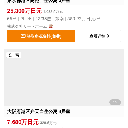
东京都港区高轮自住公寓 2居室
25,300万日元
1,082.5万元
65㎡ | 2LDK | 13/35层 | 东南 | 389.23万日元/㎡
株式会社リードホーム
获取房源资料(免费)
查看详情
公 寓
1/4
大阪府港区弁天自住公寓 3居室
7,680万日元
328.6万元