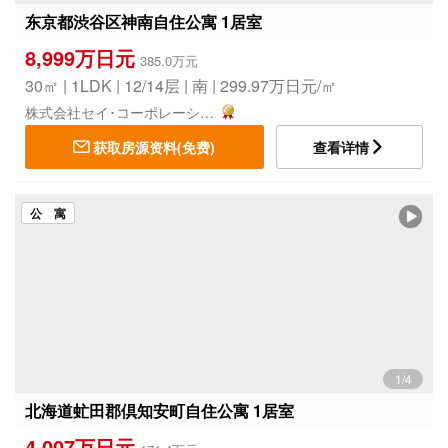
东京都渋谷区神南自住公寓 1居室
8,999万日元
385.0万元
30㎡ | 1LDK | 12/14层 | 南 | 299.97万日元/㎡
株式会社セイ･コーポレーション
获取房源资料(免费)
查看详情
公 寓
1/4
北海道虻田郡倶知安町自住公寓 1居室
4,007万日元