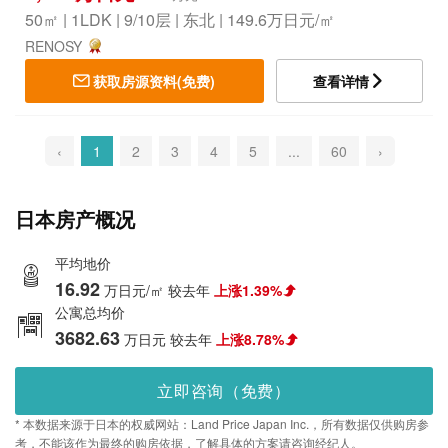
50㎡ | 1LDK | 9/10层 | 东北 | 149.6万日元/㎡
RENOSY
获取房源资料(免费)
查看详情
‹
1
2
3
4
5
...
60
›
日本房产概况
平均地价
16.92
万日元/㎡
较去年
上涨1.39%
公寓总均价
3682.63
万日元
较去年
上涨8.78%
立即咨询（免费）
* 本数据来源于日本的权威网站：Land Price Japan Inc.，所有数据仅供购房参
考，不能该作为最终的购房依据，了解具体的方案请咨询经纪人。