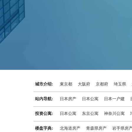
城市介绍:
東京都
大阪府
京都府
埼玉県
站内导航:
日本房产
日本公寓
日本一户建
投资公寓:
日本公寓
东京公寓
神奈川公寓
楼盘字典:
北海道房产
青森県房产
岩手県房