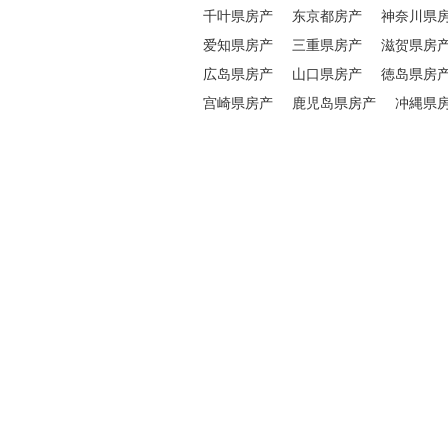
千叶県房产
东京都房产
神奈川県
爱知県房产
三重県房产
滋贺県房
広岛県房产
山口県房产
徳岛県房
宫崎県房产
鹿児岛県房产
冲縄県