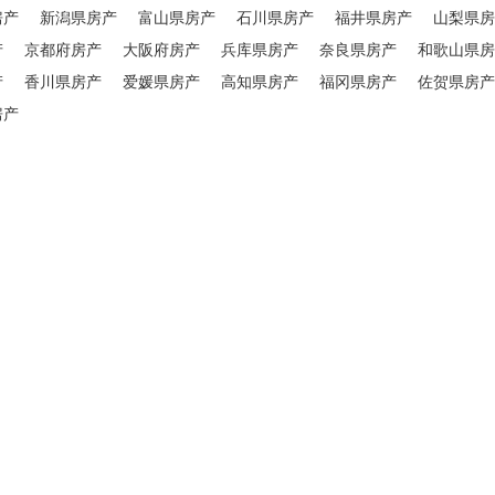
房产
新潟県房产
富山県房产
石川県房产
福井県房产
山梨県房
产
京都府房产
大阪府房产
兵库県房产
奈良県房产
和歌山県房
产
香川県房产
爱媛県房产
高知県房产
福冈県房产
佐贺県房产
房产