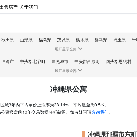
出售房产
关于我们
秋田県
山形県
福岛県
茨城県
栃木県
群马県
埼玉県
千
岐阜県
静冈県
爱知県
三重県
滋贺県
京都府
大阪府
兵
展开显示全部
香川県
爱媛県
高知県
福冈県
佐贺県
长崎県
熊本県
大
冲縄市
中头郡北谷町
豊见城市
中头郡西原町
国头郡恩纳村
城市
岛尻郡八重瀬町
展开显示全部
冲縄県公寓
区域3年内平均单价上涨率为38.14%，平均租金为0.5%。
栋公寓楼盘的10年交易数据分析获得。如有疑问请
咨询我们
。
冲縄県那覇市东町