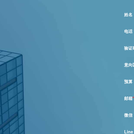
姓名
电话
验证
意向
预算
邮箱
*
微信
Line