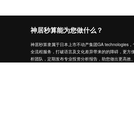
神居秒算能为您做什么？
神居秒算隶属于日本上市不动产集团GA technolog
全流程服务，打破语言及文化差异带来的的障碍，更方
析团队，定期发布专业投资分析报告，助您做出更高效
神居秒算——开启您的海外置业之旅！
上海公司
积爱科技（上海）有限公司
地址: 上海市徐汇区漕溪北路398号 汇智大厦1002室
E-mail：customer@shenjumiaosuan.com