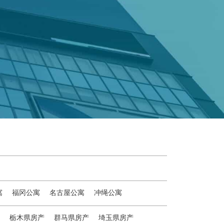
寓
福冈公寓
名古屋公寓
冲绳公寓
栃木県房产
群马県房产
埼玉県房产