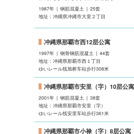
1987年 | 钢筋混凝土 | 25套
地址：冲縄県冲縄市大里２丁目
冲縄県那覇市西12层公寓
1997年 | 钢骨钢筋混凝土 | 44套
地址：冲縄県那覇市西１丁目
ゆいレール线旭桥车站步行308米
冲縄県那覇市安里（字）10层公
2001年 | 钢筋混凝土 | 38套
地址：冲縄県那覇市安里（字）
ゆいレール线安里车站步行361米
冲縄県那覇市小禄（字）8层公寓