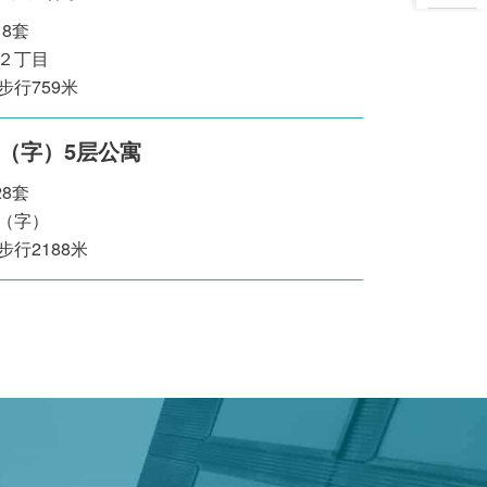
18套
２丁目
行759米
（字）5层公寓
28套
（字）
行2188米