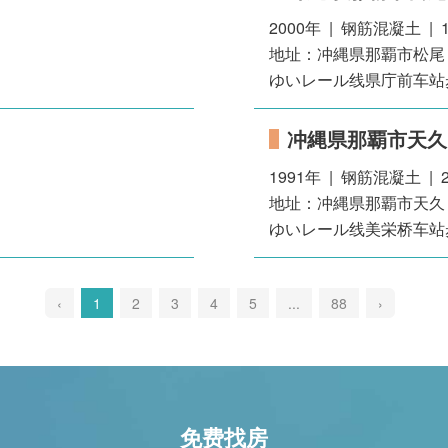
2000年 | 钢筋混凝土 | 
地址：冲縄県那覇市松尾
ゆいレール线県庁前车站步
冲縄県那覇市天久
1991年 | 钢筋混凝土 | 
地址：冲縄県那覇市天久
ゆいレール线美栄桥车站步
‹
1
2
3
4
5
...
88
›
免费找房