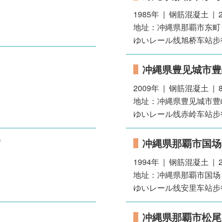
1985年 | 钢筋混凝土 | 
地址：冲縄県那覇市东町
ゆいレール线旭桥车站步行
冲縄県豊见城市豊
2009年 | 钢筋混凝土 | 
地址：冲縄県豊见城市豊
ゆいレール线赤岭车站步行
寓
冲縄県那覇市国场
1994年 | 钢筋混凝土 | 
地址：冲縄県那覇市国场
ゆいレール线安里车站步行
冲縄県那覇市松尾