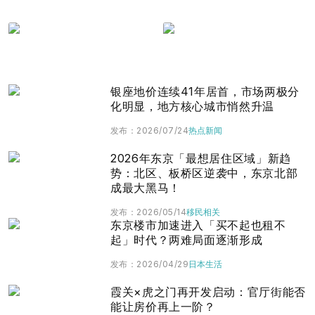
移民相关
日本生活
银座地价连续41年居首，市场两极分
化明显，地方核心城市悄然升温
发布
：
2026/07/24
热点新闻
2026年东京「最想居住区域」新趋
势：北区、板桥区逆袭中，东京北部
成最大黑马！
发布
：
2026/05/14
移民相关
东京楼市加速进入「买不起也租不
起」时代？两难局面逐渐形成
发布
：
2026/04/29
日本生活
霞关×虎之门再开发启动：官厅街能否
能让房价再上一阶？