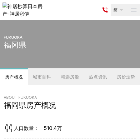
简
Op
FUKUOKA
福冈県
城市百科
精选房源
热点资讯
房价走势
房产概况
ABOUT
FUKUOKA
福岡県
房产概况
人口数量
：
510.4万