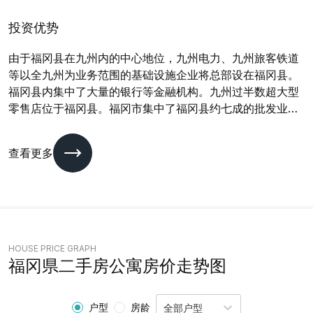
平方公里千人的县，县内拥有有福冈市和北九州市两个政令
指定都市。西北部临日本海（响滩、玄界滩），东北部临濑
投资优势
户内海（周防滩），西南临佐贺县和有明海，南部和熊本县
由于福冈县在九州内的中心地位，九州电力、九州旅客铁道
接壤，东部和大分县接壤。福冈县在明治时代之后曾因煤矿
等以全九州为业务范围的基础设施企业将总部设在福冈县。
资源而成为日本四大工业带之一，现在经济主体则以服务业
福冈县内集中了大量的银行等金融机构。九州过半数超大型
为主。
零售店位于福冈县。福冈市集中了福冈县约七成的批发业销
售额和超过三成的零售业销售额，福冈市和北九州市合计占
福冈县零售业销售额的过半数。福冈县主要的在地商业企业
查看更多
有岩田屋、井筒屋等。2015年，到访福冈县的观光客达1.04
亿人次，观光客在2015年为福冈县带来11,541亿日元的消
费。近年福冈县积极发展信息产业。福冈县是日本呼叫中心
数量较多的县之一，并且积极吸引企业将网络数据中心设置
在福冈县。福冈市通过补助金制度以吸引呼叫中心、信息产
业企业在福冈市投资。北九州亦积极吸引信息技术产业企业
HOUSE PRICE GRAPH
投资，并拥有日本最大的地图企业Zenrin。
福冈県
二手房公寓房价走势图
户型
房龄
全部户型