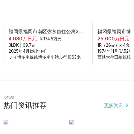
福岡県福岡市南区弥永自住公寓3居室
4,080
万日元
25,000
万日元
￥
174.5
万元
3LDK
|
69.7
㎡
1R（26㎡）x 4
2025年4月(筑1年内)
1974年11月(筑52年
ＪＲ博多南線线博多南车站步行1063米
西鉄大牟田線线桜並
NEWS
热门资讯推荐
更多资讯
房产百科
热点新闻