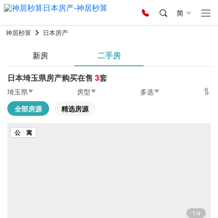
简
神居秒算
日本房产
新房
二手房
日本埼玉県房产购买在售
3
套
埼玉県
房型
多选
全部房源
精选房源
公 寓
1/4