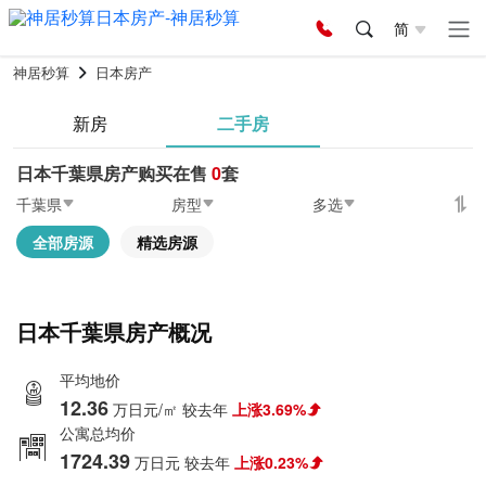
简
神居秒算
日本房产
新房
二手房
日本千葉県房产购买在售
0
套
千葉県
房型
多选
全部房源
精选房源
日本千葉県房产概况
平均地价
12.36
万日元/㎡
较去年
上涨3.69%
公寓总均价
1724.39
万日元
较去年
上涨0.23%