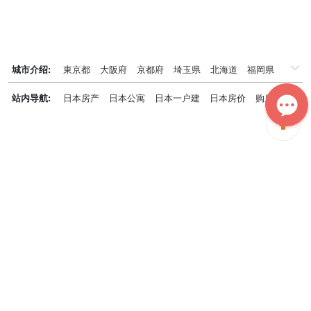
城市介绍:
東京都
大阪府
京都府
埼玉県
北海道
福岡県
千葉県
兵庫県
神奈川県
站内导航:
日本房产
日本公寓
日本一户建
日本房价
购房知识
日本投资概况
日本房产专题
神居秒算能为您做什么？
神居秒算隶属于日本上市不动产集团GA technologies，专为海外投
资家提供全球投资、置业、留学、 租房、移居等全流程服务，打破语
言及文化差异带来的的障碍，更方便地探寻理想中的海外家园。
我们拥有专业的海外房产市场分析团队，定期发布专业投资分析报