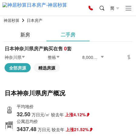
简
神居秒算
日本房产
新房
二手房
日本神奈川県房产购买在售
0
套
神奈川県
整栋
8,000〜10,000万日元
全部房源
精选房源
日本神奈川県房产概况
平均地价
32.50
万日元/㎡
较去年
上涨4.12%
公寓总均价
3437.48
万日元
较去年
上涨21.52%