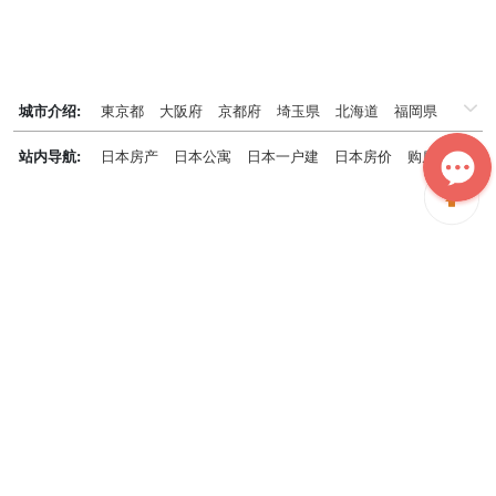
城市介绍:
東京都
大阪府
京都府
埼玉県
北海道
福岡県
千葉県
兵庫県
神奈川県
站内导航:
日本房产
日本公寓
日本一户建
日本房价
购房知识
日本投资概况
日本房产专题
神居秒算能为您做什么？
神居秒算隶属于日本上市不动产集团GA technologies，专为海外投
资家提供全球投资、置业、留学、 租房、移居等全流程服务，打破语
言及文化差异带来的的障碍，更方便地探寻理想中的海外家园。
我们拥有专业的海外房产市场分析团队，定期发布专业投资分析报