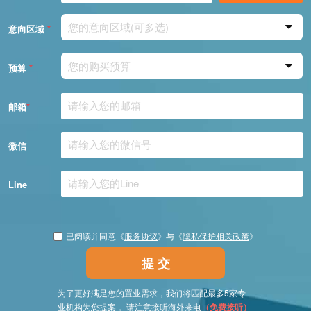
您的意向区域(可多选)
意向区域
*
您的购买预算
预算
*
邮箱
*
微信
Line
已阅读并同意《
服务协议
》与《
隐私保护相关政策
》
提 交
为了更好满足您的置业需求，我们将匹配最多5家专
业机构为您提案， 请注意接听海外来电
（免费接听）