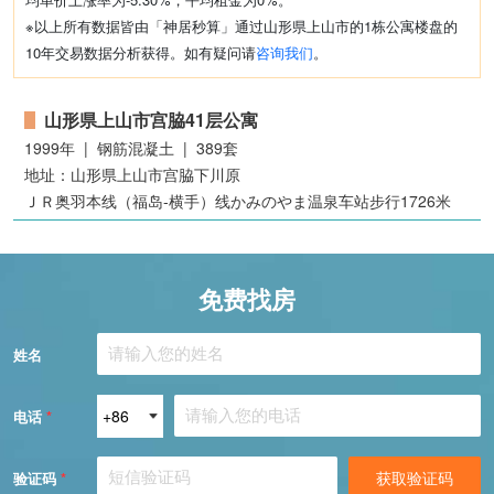
※以上所有数据皆由「神居秒算」通过山形県上山市的1栋公寓楼盘的
10年交易数据分析获得。如有疑问请
咨询我们
。
山形県上山市宫脇41层公寓
1999年 | 钢筋混凝土 | 389套
地址：山形県上山市宫脇下川原
ＪＲ奥羽本线（福岛-横手）线かみのやま温泉车站步行1726米
免费找房
姓名
电话
*
获取验证码
验证码
*