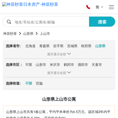
简
搜索
神居秒算
山形県
上山市
选择省市:
北海道
青森県
岩手県
宫城県
秋田県
山形県
福岛県
茨城県
栃木県
群马県
埼玉県
千叶県
展开显示全部
东京都
神奈川県
新潟県
富山県
石川県
福井県
选择市区：
不限
山形市
米沢市
鹤冈市
酒田市
天童市
山梨県
长野県
岐阜県
静冈県
爱知県
三重県
东根市
上山市
滋贺県
京都府
大阪府
兵库県
奈良県
和歌山県
展开显示全部
鸟取県
岛根県
冈山県
広岛県
山口県
徳岛県
选择街道:
不限
宫脇
香川県
爱媛県
高知県
福冈県
佐贺県
长崎県
熊本県
大分県
宫崎県
鹿児岛県
冲縄県
山形県上山市公寓
山形県上山市共有1栋公寓，平均平米单价为0.5万元。该区域3年内平
均单价上涨率为-5.30%，平均租金为0%。