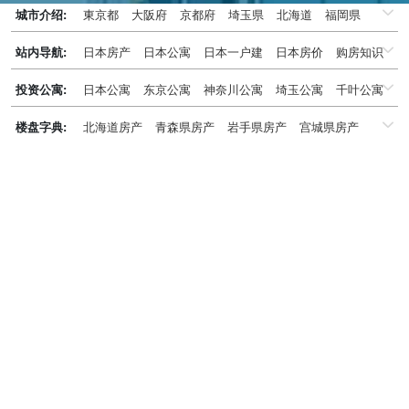
城市介绍:
東京都
大阪府
京都府
埼玉県
北海道
福岡県
千葉県
兵庫県
神奈川県
站内导航:
日本房产
日本公寓
日本一户建
日本房价
购房知识
日本投资概况
日本房产专题
投资公寓:
日本公寓
东京公寓
神奈川公寓
埼玉公寓
千叶公寓
京都公寓
大阪公寓
兵库県公寓
北海道公寓
楼盘字典:
北海道房产
青森県房产
岩手県房产
宫城県房产
福冈公寓
名古屋公寓
冲绳公寓
秋田県房产
山形県房产
福岛県房产
茨城県房产
栃木県房产
群马県房产
埼玉県房产
千叶県房产
东京都房产
神奈川県房产
新潟県房产
富山県房产
石川県房产
福井県房产
山梨県房产
长野県房产
岐阜県房产
静冈県房产
爱知県房产
三重県房产
滋贺県房产
京都府房产
大阪府房产
兵库県房产
奈良県房产
和歌山県房产
鸟取県房产
岛根県房产
冈山県房产
広岛県房产
山口県房产
徳岛県房产
香川県房产
爱媛県房产
高知県房产
福冈県房产
佐贺県房产
长崎県房产
熊本県房产
大分県房产
宫崎県房产
鹿児岛県房产
冲縄県房产