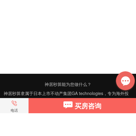
神居秒算能为您做什么？
神居秒算隶属于日本上市不动产集团GA technologies，专为海外投
资家提供全球投资、置业、留学、 租房、移居等全流程服务，打破语
买房咨询
言及文化差异带来的的障碍，更方便地探寻理想中的海外家园。
电话
我们拥有专业的海外房产市场分析团队，定期发布专业投资分析报
告，助您做出更高效、更精准的投资决策。
神居秒算——开启您的海外置业之旅！