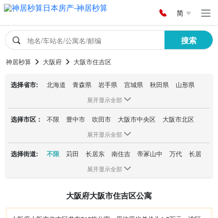
简
搜索
神居秒算
大阪府
大阪市住吉区
选择省市:
北海道
青森県
岩手県
宫城県
秋田県
山形県
福岛県
茨城県
栃木県
群马県
埼玉県
千叶県
展开显示全部
东京都
神奈川県
新潟県
富山県
石川県
福井県
选择市区：
不限
豊中市
吹田市
大阪市中央区
大阪市北区
山梨県
长野県
岐阜県
静冈県
爱知県
三重県
大阪市西区
大阪市淀川区
枚方市
茨木市
滋贺県
京都府
大阪府
兵库県
奈良県
和歌山県
展开显示全部
东大阪市
大阪市天王寺区
高槻市
大阪市城东区
鸟取県
岛根県
冈山県
広岛県
山口県
徳岛県
选择街道:
不限
苅田
长居东
南住吉
帝冢山中
万代
长居
箕面市
大阪市阿倍野区
大阪市住吉区
香川県
爱媛県
高知県
福冈県
佐贺県
长崎県
长居西
万代东
帝冢山西
东粉浜
我孙子东
大领
大阪市都岛区
池田市
堺市南区
堺市北区
熊本県
大分県
宫崎県
鹿児岛県
冲縄県
展开显示全部
帝冢山东
墨江
清水丘
殿辻
沢之町
千躰
大阪市福岛区
和泉市
大阪市东淀川区
寝屋川市
长峡町
住吉
远里小野
山之内
上住吉
我孙子
大阪市住之江区
堺市堺区
大阪市西淀川区
大阪府大阪市住吉区公寓
我孙子西
杉本
庭井
大阪市浪速区
大阪市东住吉区
大阪市平野区
八尾市
大阪市东成区
大阪市港区
堺市西区