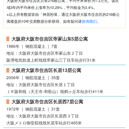
大阪府大阪市住吉区共有216栋公寓，平均平米单价为1.3万元。该区
大阪市鹤见区
守口市
大阪市旭区
富田林市
域3年内平均单价上涨率为10.29%，平均租金为3.4%。
岸和田市
三岛郡岛本町
大阪狭山市
门真市
※以上所有数据皆由「神居秒算」通过大阪府大阪市住吉区的216栋公
大阪市大正区
大东市
大阪市此花区
松原市
寓楼盘的10年交易数据分析获得。如有疑问请
咨询我们
。
泉大津市
河内长野市
大阪市西成区
大阪市生野区
贝冢市
堺市中区
摂津市
交野市
高石市
柏原市
大阪府大阪市住吉区帝冢山东5层公寓
泉佐野市
堺市东区
藤井寺市
羽曳野市
四条畷市
泉南市
泉南郡熊取町
阪南市
豊能郡豊能町
1986年 | 钢筋混凝土 | 7套
泉南郡岬町
泉北郡忠冈町
堺市美原区
地址：大阪府大阪市住吉区帝冢山东２丁目
阪堺电気轨道上町线线帝冢山三丁目车站步行31米
大阪府大阪市住吉区长居13层公寓
2006年 | 钢筋混凝土 | 35套
地址：大阪府大阪市住吉区长居１丁目
ＪＲ阪和线（天王寺-和歌山）线鹤ヶ丘车站步行411米
大阪府大阪市住吉区长居西7层公寓
1972年 | 钢筋混凝土 | 31套
地址：大阪府大阪市住吉区长居西３丁目
大阪メトロ御堂筋线线长居车站步行465米