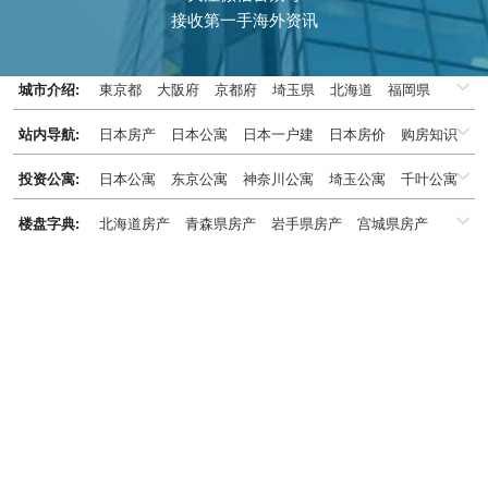
接收第一手海外资讯
城市介绍:
東京都
大阪府
京都府
埼玉県
北海道
福岡県
千葉県
兵庫県
神奈川県
站内导航:
日本房产
日本公寓
日本一户建
日本房价
购房知识
日本投资概况
日本房产专题
投资公寓:
日本公寓
东京公寓
神奈川公寓
埼玉公寓
千叶公寓
京都公寓
大阪公寓
兵库県公寓
北海道公寓
楼盘字典:
北海道房产
青森県房产
岩手県房产
宫城県房产
福冈公寓
名古屋公寓
冲绳公寓
秋田県房产
山形県房产
福岛県房产
茨城県房产
栃木県房产
群马県房产
埼玉県房产
千叶県房产
东京都房产
神奈川県房产
新潟県房产
富山県房产
石川県房产
福井県房产
山梨県房产
长野県房产
岐阜県房产
静冈県房产
爱知県房产
三重県房产
滋贺県房产
京都府房产
大阪府房产
兵库県房产
奈良県房产
和歌山県房产
鸟取県房产
岛根県房产
冈山県房产
広岛県房产
山口県房产
徳岛県房产
香川県房产
爱媛県房产
高知県房产
福冈県房产
佐贺県房产
长崎県房产
熊本県房产
大分県房产