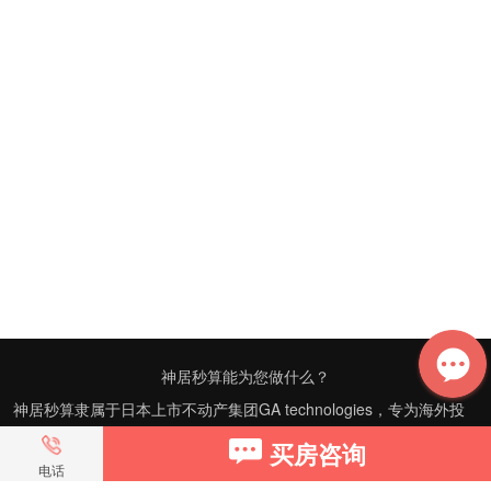
宫崎県房产
鹿児岛県房产
冲縄県房产
神居秒算能为您做什么？
神居秒算隶属于日本上市不动产集团GA technologies，专为海外投
资家提供全球投资、置业、留学、 租房、移居等全流程服务，打破语
买房咨询
言及文化差异带来的的障碍，更方便地探寻理想中的海外家园。
电话
我们拥有专业的海外房产市场分析团队，定期发布专业投资分析报