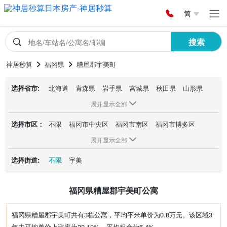
简
搜索
神居秒算
福冈県
糟屋郡宇美町
选择省市:
北海道
青森県
岩手県
宫城県
秋田県
山形県
福岛県
茨城県
栃木県
群马県
埼玉県
千叶県
展开显示全部
东京都
神奈川県
新潟県
富山県
石川県
福井県
选择市区：
不限
福冈市中央区
福冈市南区
福冈市博多区
山梨県
长野県
岐阜県
静冈県
爱知県
三重県
福冈市东区
福冈市早良区
北九州市小仓北区
滋贺県
京都府
大阪府
兵库県
奈良県
和歌山県
展开显示全部
福冈市西区
北九州市八幡西区
福冈市城南区
鸟取県
岛根県
冈山県
広岛県
山口県
徳岛県
选择街道:
不限
宇美
久留米市
北九州市门司区
春日市
香川県
爱媛県
高知県
福冈県
佐贺県
长崎県
北九州市小仓南区
北九州市戸畑区
大野城市
熊本県
大分県
宫崎県
鹿児岛県
冲縄県
筑紫野市
北九州市八幡东区
糸岛市
福冈県糟屋郡宇美町公寓
北九州市若松区
大牟田市
糟屋郡粕屋町
太宰府市
饭冢市
福津市
糟屋郡志免町
古贺市
宗像市
福冈県糟屋郡宇美町共有3栋公寓，平均平米单价为0.8万元。该区域3
糟屋郡新宫町
小郡市
糟屋郡篠栗町
行桥市
年内平均单价上涨率为32.10%，平均租金为6.4%。