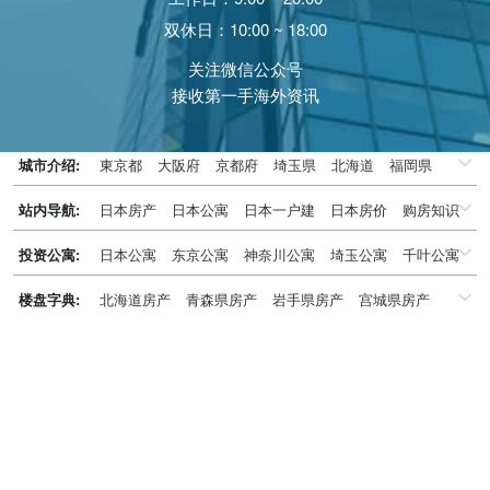
双休日：10:00 ~ 18:00
关注微信公众号
接收第一手海外资讯
城市介绍:
東京都
大阪府
京都府
埼玉県
北海道
福岡県
千葉県
兵庫県
神奈川県
站内导航:
日本房产
日本公寓
日本一户建
日本房价
购房知识
日本投资概况
日本房产专题
投资公寓:
日本公寓
东京公寓
神奈川公寓
埼玉公寓
千叶公寓
京都公寓
大阪公寓
兵库県公寓
北海道公寓
楼盘字典:
北海道房产
青森県房产
岩手県房产
宫城県房产
福冈公寓
名古屋公寓
冲绳公寓
秋田県房产
山形県房产
福岛県房产
茨城県房产
栃木県房产
群马県房产
埼玉県房产
千叶県房产
东京都房产
神奈川県房产
新潟県房产
富山県房产
石川県房产
福井県房产
山梨県房产
长野県房产
岐阜県房产
静冈県房产
爱知県房产
三重県房产
滋贺県房产
京都府房产
大阪府房产
兵库県房产
奈良県房产
和歌山県房产
鸟取県房产
岛根県房产