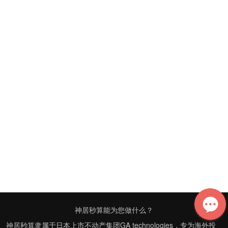
冈山県房产
広岛県房产
山口県房产
徳岛県房产
香川県房产
爱媛県房产
高知県房产
福冈県房产
佐贺県房产
长崎県房产
熊本県房产
大分県房产
宫崎県房产
鹿児岛県房产
冲縄県房产
神居秒算能为您做什么？
神居秒算隶属于日本上市不动产集团GA technologies，专为海外投