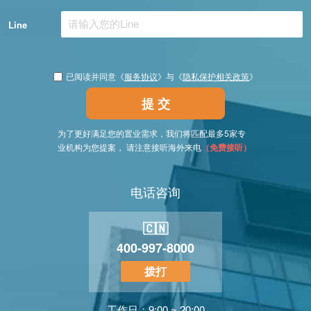
Line
已阅读并同意《
服务协议
》与《
隐私保护相关政策
》
提 交
为了更好满足您的置业需求，我们将匹配最多5家专
业机构为您提案， 请注意接听海外来电
（免费接听）
电话咨询
🇨🇳
400-997-8000
拨打
工作日：9:00 ~ 20:00