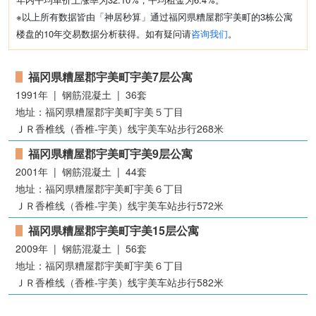
直方市
柳川市
中间市
京都郡苅田町
※以上所有数据皆由「神居秒算」通过福冈県糟屋郡宇美町的3栋公寓
远贺郡水巻町
筑后市
糟屋郡须恵町
远贺郡冈垣町
楼盘的10年交易数据分析获得。如有疑问请
咨询我们
。
朝仓市
远贺郡芦屋町
八女市
糟屋郡宇美町
朝仓郡筑前町
大川市
みやま市
田川市
福冈県糟屋郡宇美町宇美7层公寓
筑紫郡那珂川町
1991年 | 钢筋混凝土 | 36套
地址：福冈県糟屋郡宇美町宇美５丁目
ＪＲ香椎线（香椎-宇美）线宇美车站步行268米
福冈県糟屋郡宇美町宇美9层公寓
2001年 | 钢筋混凝土 | 44套
地址：福冈県糟屋郡宇美町宇美６丁目
ＪＲ香椎线（香椎-宇美）线宇美车站步行572米
福冈県糟屋郡宇美町宇美15层公寓
2009年 | 钢筋混凝土 | 56套
地址：福冈県糟屋郡宇美町宇美６丁目
ＪＲ香椎线（香椎-宇美）线宇美车站步行582米