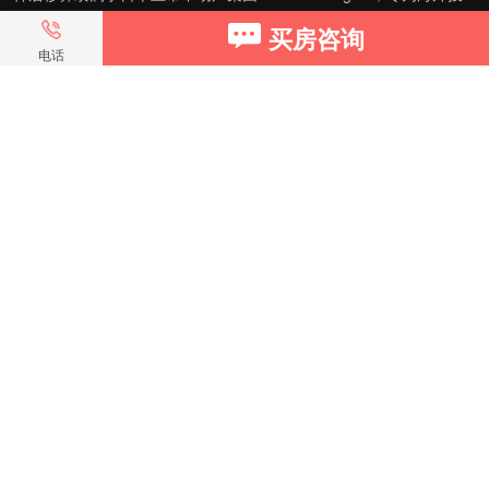
资家提供全球投资、置业、留学、 租房、移居等全流程服务，打破语
买房咨询
言及文化差异带来的的障碍，更方便地探寻理想中的海外家园。
电话
我们拥有专业的海外房产市场分析团队，定期发布专业投资分析报
告，助您做出更高效、更精准的投资决策。
神居秒算——开启您的海外置业之旅！
上海公司
积爱科技（上海）有限公司
地址: 上海市徐汇区漕溪北路398号 汇智大厦1002室
E-mail：customer@shenjumiaosuan.com
日本公司（東京本社）
株式会社RENOSY ASIA PACIFIC
地址: 東京都港区六本木3-2-1
全国服务热线