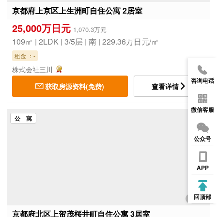
京都府上京区上生洲町自住公寓 2居室
25,000万日元
1,070.3万元
109㎡ | 2LDK | 3/5层 | 南 | 229.36万日元/㎡
租金 ：-
株式会社三川
咨询电话
获取房源资料(免费)
查看详情
微信客服
公 寓
公众号
APP
回顶部
1/4
京都府北区上贺茂桜井町自住公寓 3居室