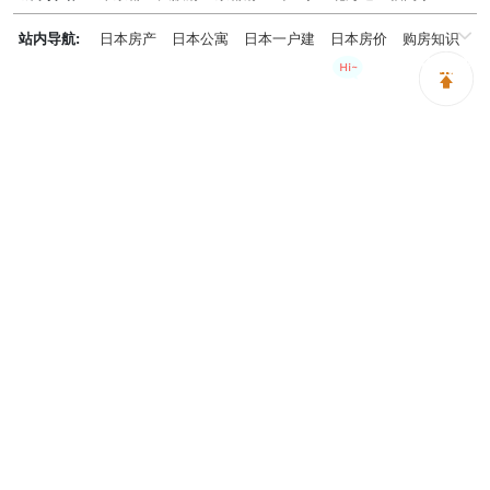
千葉県
兵庫県
神奈川県
站内导航:
日本房产
日本公寓
日本一户建
日本房价
购房知识
购房咨询请留言
日本投资概况
日本房产专题
神居秒算能为您做什么？
神居秒算隶属于日本上市不动产集团GA technologies，专为海外投
资家提供全球投资、置业、留学、 租房、移居等全流程服务，打破语
言及文化差异带来的的障碍，更方便地探寻理想中的海外家园。
我们拥有专业的海外房产市场分析团队，定期发布专业投资分析报
告，助您做出更高效、更精准的投资决策。
神居秒算——开启您的海外置业之旅！
上海公司