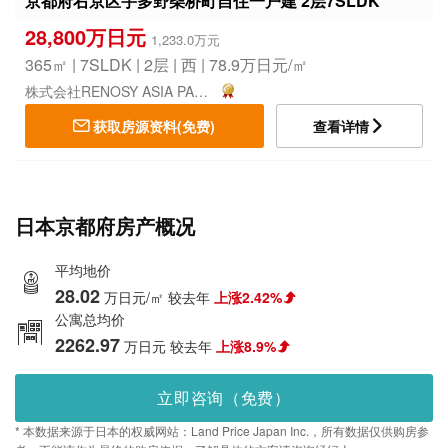
京都府右京区宇多野柴桥町自住一户建 2层7SLDK
28,800万日元
1,233.0万元
365㎡ | 7SLDK | 2层 | 西 | 78.9万日元/㎡
株式会社RENOSY ASIA PACIFIC
获取房源资料(免费)
查看详情
日本京都府房产概况
平均地价
28.02
万日元/㎡
较去年
上涨2.42%
公寓总均价
2262.97
万日元
较去年
上涨8.9%
立即咨询（免费）
* 本数据来源于日本的权威网站：Land Price Japan Inc.，所有数据仅供购房参