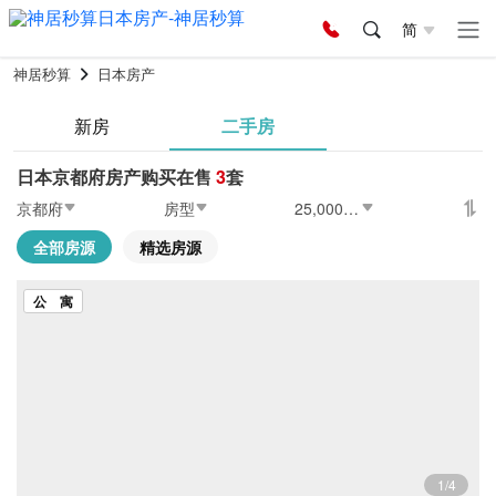
简
神居秒算
日本房产
新房
二手房
日本京都府房产购买在售
3
套
京都府
房型
25,000〜30,000万日元
全部房源
精选房源
公 寓
1/4